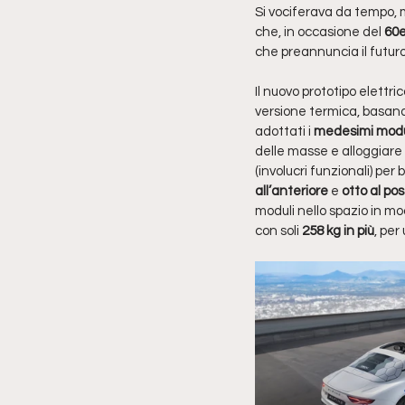
Si vociferava da tempo, m
che, in occasione del 
60e
che preannuncia il futuro
Il nuovo prototipo elettr
versione termica, basando
adottati i 
medesimi modul
delle masse e alloggiare 
(involucri funzionali) per
all’anteriore
 e 
otto al pos
moduli nello spazio in m
con soli 
258 kg in più
, per 