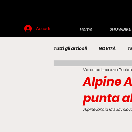
Home
SHOWBIKE
Accedi
Tutti gli articoli
NOVITÀ
T
Veronica Lucrezia Poblet
RENDERING
MOTO
E
Alpine A
punta al
Alpine lancia la sua nuov