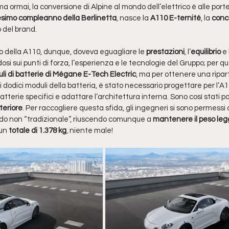
a ormai, la conversione di Alpine al mondo dell’elettrico è alle porte
simo compleanno della Berlinetta
, nasce la 
A110 E-ternité
, la 
conc
 del brand.
ico della A110, dunque, doveva eguagliare le 
prestazioni
, l’
equilibrio
 e 
si sui punti di forza, l’esperienza e le tecnologie del Gruppo; per qu
i di batterie di Mégane E-Tech Electric
, ma per ottenere una ripar
i dodici moduli della batteria, è stato necessario progettare per l’A1
 batterie specifici e adattare l’architettura interna. Sono così stati po
teriore
. Per raccogliere questa sfida, gli ingegneri si sono permessi d
odo non “tradizionale”, riuscendo comunque a 
mantenere il peso leg
un 
totale di 1.378 kg
, niente male!