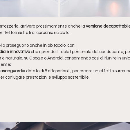
arrozzeria, arriverà prossimamente anche la 
versione decapottabil
tetto iniettati di carbonio riciclato.
llo proseguono anche in abitacolo, con:
iale innovativo
 che riprende il tablet personale del conducente, pe
a e naturale, su Google o Android, consentendo così di riunire in unic
utente;
l’avanguardia
 dotato di 8 altoparlanti, per creare un effetto surroun
per coniugare prestazioni e sviluppo sostenibile.