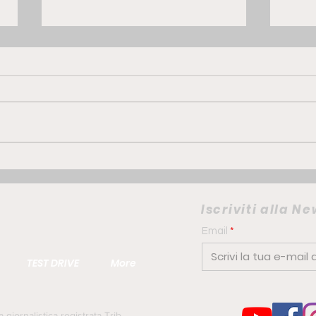
GWM ORA 5 Hybrid | la
FIAT
compatta che punta su
elet
comfort e personalità
camb
Iscriviti alla N
urb
Email
TEST DRIVE
More
iornalistica registrata Trib.