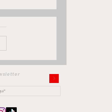
 Multiplina: la citycar
trica che potrebbe
iare la mobilità
ewsletter
>
ana