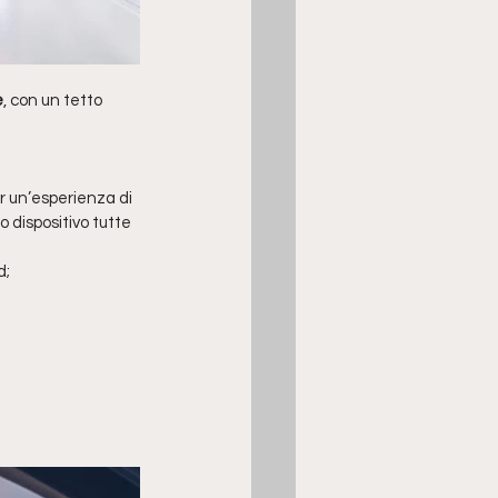
e
, con un tetto 
r un’esperienza di 
o dispositivo tutte 
d;