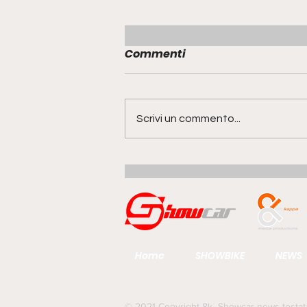
Commenti
Scrivi un commento...
Range Rover GT | la quinta
anima della famiglia
guarda al futuro del gran
turismo
Home
SHOWBIKE
NEWS
© 2021 Copyright 8k Showcar news testata g