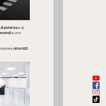
 di potenza
 e ai 
secondi 
e una 
rcorrere 
circa 420 