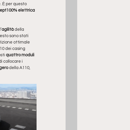
. È per questo 
ept100% elettrica
l’
agilità 
della 
esto sono stati 
tizione ottimale 
10 dei casing 
sti 
quattro moduli 
i collocare i 
gero
 della A110, 