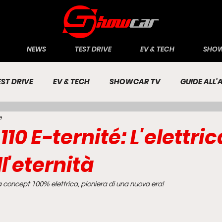
NEWS
TEST DRIVE
EV & TECH
SHOW
EST DRIVE
EV & TECH
SHOWCAR TV
GUIDE ALL
e
CONOMIA
INCHIESTE
PASSIONE AUTO
110 E-ternité: L'elettri
l'eternità
a concept 100% elettrica, pioniera di una nuova era!