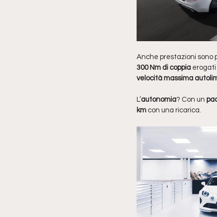
Anche prestazioni sono p
300 Nm di coppia
 erogat
velocità massima autoli
L’
autonomia
? Con un 
pac
km
 con una ricarica.