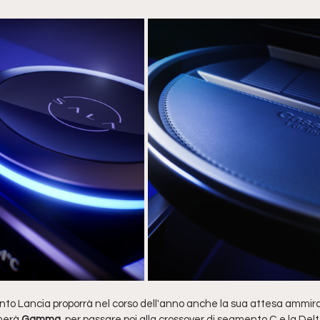
anto Lancia proporrà nel corso dell'anno anche la sua attesa ammira
merà 
Gamma
, per passare poi alla crossover di segmento C e la Delta