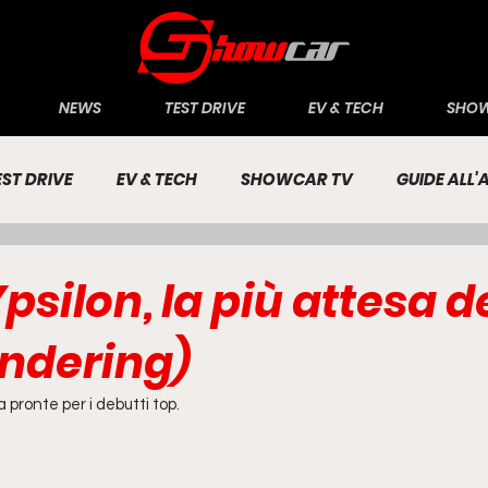
NEWS
TEST DRIVE
EV & TECH
SHOW
EST DRIVE
EV & TECH
SHOWCAR TV
GUIDE ALL
CONOMIA
INCHIESTE
PASSIONE AUTO
psilon, la più attesa d
endering)
 pronte per i debutti top.