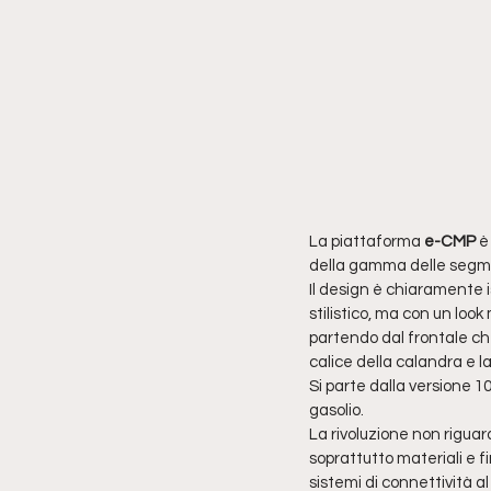
La piattaforma 
e-CMP
 è
della gamma delle segment
Il design è chiaramente is
stilistico, ma con un loo
partendo dal frontale che
calice della calandra e l
Si parte dalla versione 10
gasolio.
La rivoluzione non riguar
soprattutto materiali e f
sistemi di connettività al