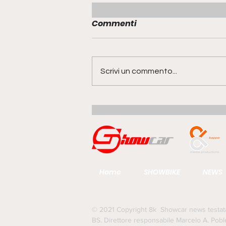
Commenti
Scrivi un commento...
Range Rover GT | la quinta
anima della famiglia
guarda al futuro del gran
turismo
Home
SHOWBIKE
NEWS
© 2021 Copyright 8k Showcar news testata g
BS. Direttore responsabile Marcelo A. Pobl