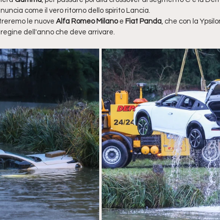
uncia come il vero ritorno dello spirito Lancia.
streremo le nuove 
Alfa Romeo Milano
 e 
Fiat Panda
, che con la Ypsil
 regine dell'anno che deve arrivare.