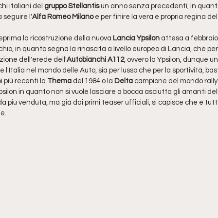
i italiani del 
gruppo Stellantis
 un anno senza precedenti, in quant
a seguire l'
Alfa Romeo Milano
 e per finire la vera e propria regina de
prima la ricostruzione della nuova 
Lancia Ypsilon 
attesa a febbraio
io, in quanto segna la rinascita a livello europeo di Lancia, che per 
zione dell'erede dell'
Autobianchi A112
, ovvero la Ypsilon, dunque una
'Italia nel mondo delle Auto, sia per lusso che per la sportività, bas
 più recenti la 
Thema
 del 1984 o la 
Delta 
campione del mondo rally
silon in quanto non si vuole lasciare a bocca asciutta gli amanti della 
a più venduta, ma già dai primi teaser ufficiali, si capisce che è tutt'
le.