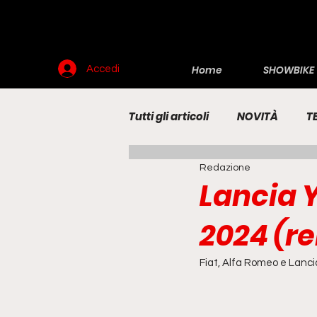
Home
SHOWBIKE
Accedi
Tutti gli articoli
NOVITÀ
T
Redazione
RENDERING
MOTO
E
Lancia Y
2024 (r
Fiat, Alfa Romeo e Lancia