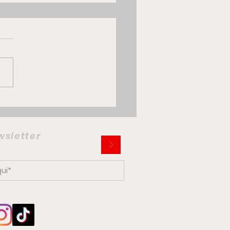
 Multiplina: la citycar
trica che potrebbe
iare la mobilità
ewsletter
>
ana