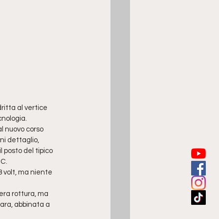
itta al vertice 
cnologia.
al nuovo corso 
i dettaglio, 
 posto del tipico 
 C.
8 volt, ma niente 
era rottura, ma 
ara, abbinata a 