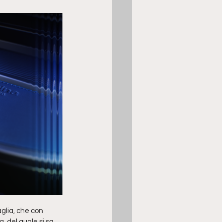
glia, che con 
, del quale si sa 