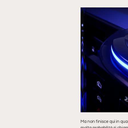
Ma non finisce qui in qu
molta probabilità si chia