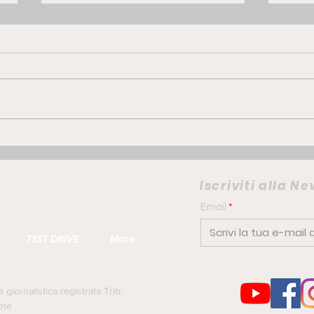
GWM ORA 5 Hybrid | la
FIAT
compatta che punta su
elet
comfort e personalità
camb
Iscriviti alla N
urb
Email
TEST DRIVE
More
iornalistica registrata Trib.
ete