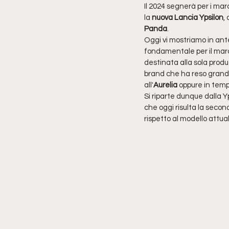
Il 2024 segnerà per i march
la 
nuova Lancia Ypsilon
, 
Panda
.
Oggi vi mostriamo in ante
fondamentale per il march
destinata alla sola produ
brand che ha reso grande l
all'
Aurelia
 oppure in tempi
Si riparte dunque dalla Yp
che oggi risulta la second
rispetto al modello attua