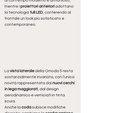
al contempo moderno e armonioso, 
mentre i 
proiettori anteriori
 adottano 
la tecnologia 
full LED
, conferendo al 
frontale un look più sofisticato e 
contemporaneo.
La 
vista laterale
 della Omoda 5 resta 
sostanzialmente invariata, con l’unica 
novità rappresentata dai 
nuovi cerchi 
in lega maggiorati
, dal design 
aerodinamico e verniciati in tinta 
scura.
Anche la 
coda
 subisce modifiche 