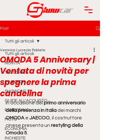
Post
Tutti gli articoli
Veronica Lucrezia Poblete
Tutti gli articoli
OMODA 5 Anniversary |
NOVITÀ
Ventata di novità per
TEST DRIVE
spegnere la prima
EV & TECH
candelina
SHOWCAR TV
GUIDE ALL'ACQUISTO
In occasione del 
primo anniversario 
RENDERING
della presenza in Italia
 dei marchi 
OMODA
 e 
JAECOO
, il costruttore 
MOTO
cinese presenta un 
restyling della 
ECONOMIA
Omoda 5
.
INCHIESTE