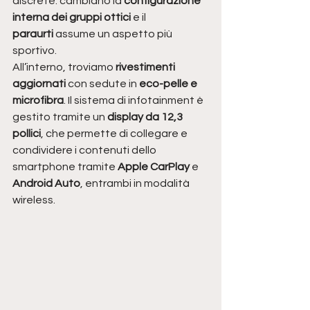
discrete: cambiano la 
configurazione 
interna dei gruppi ottici
 e il 
paraurti
 assume un aspetto più 
sportivo.
All’interno, troviamo 
rivestimenti 
aggiornati
 con sedute in 
eco-pelle e 
microfibra
. Il sistema di infotainment è 
gestito tramite un 
display da 12,3 
pollici
, che permette di collegare e 
condividere i contenuti dello 
smartphone tramite 
Apple CarPlay
 e 
Android Auto
, entrambi in modalità 
wireless.