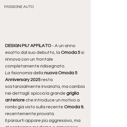
PASSIONE AUTO
DESIGN PIU' AFFILATO
 - A un anno 
esatto dal suo debutto, la 
Omoda 5
 si 
rinnova con un frontale 
completamente ridisegnato.
La fisionomia della 
nuova Omoda 5 
Anniversary 2025
 resta 
sostanzialmente invariata, ma cambia 
nei dettagli: spicca la grande 
griglia 
anteriore
 che introduce un motivo a 
rombi già visto sulla recente 
Omoda 9
, 
recentemente provata.
Il paraurti appare più aggressivo, ma 