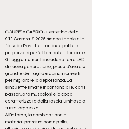
COUPE' e CABRIO
 - L'estetica della 
911 Carrera  S 2025 rimane fedele alla 
filosofia Porsche, con linee pulite e 
proporzioni perfettamente bilanciate. 
Gli aggiornamenti includono fari a LED 
di nuova generazione, prese d’aria più 
grandi e dettagli aerodinamici rivisti 
per migliorare la deportanza. La 
silhouette rimane inconfondibile, con i 
passaruota muscolosi e la coda 
caratterizzata dalla fascia luminosa a 
tutta larghezza.
All’interno, la combinazione di 
materiali premium come pelle, 
alluminio e carbonio offre un ambiente 