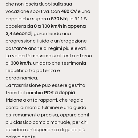
che non lascia dubbi sulla sua 
vocazione sportiva. Con 
480 CV
 e una 
coppia che supera i 
570 Nm
, la 911 S 
accelera da 
0 a 100 km/h in appena 
3,4 secondi
, garantendo una 
progressione fluida e un'erogazione 
costante anche ai regimi più elevati. 
La velocità massima si attesta intorno 
ai 
308 km/h
, un dato che testimonia 
l’equilibrio tra potenza e 
aerodinamica.
La trasmissione può essere gestita 
tramite il cambio 
PDK a doppia 
frizione
 a otto rapporti, che regala 
cambi di marcia fulminei e una guida 
estremamente precisa, oppure con il 
più classico cambio manuale, per chi 
desidera un’esperienza di guida più 
coinvolgente.