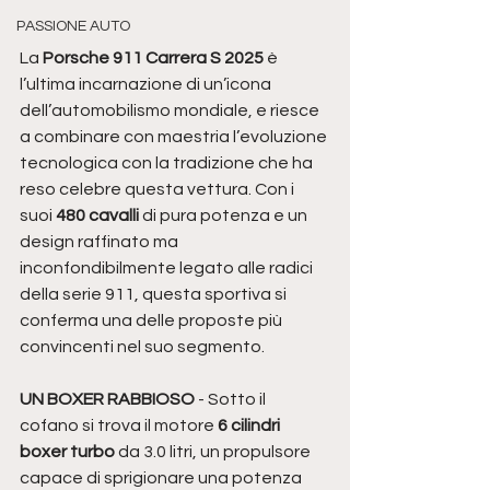
PASSIONE AUTO
La 
Porsche 911 Carrera S 2025
 è 
l’ultima incarnazione di un’icona 
dell’automobilismo mondiale, e riesce 
a combinare con maestria l’evoluzione 
tecnologica con la tradizione che ha 
reso celebre questa vettura. Con i 
suoi 
480 cavalli
 di pura potenza e un 
design raffinato ma 
inconfondibilmente legato alle radici 
della serie 911, questa sportiva si 
conferma una delle proposte più 
convincenti nel suo segmento.
UN BOXER RABBIOSO
 - Sotto il 
cofano si trova il motore 
6 cilindri 
boxer turbo
 da 3.0 litri, un propulsore 
capace di sprigionare una potenza 