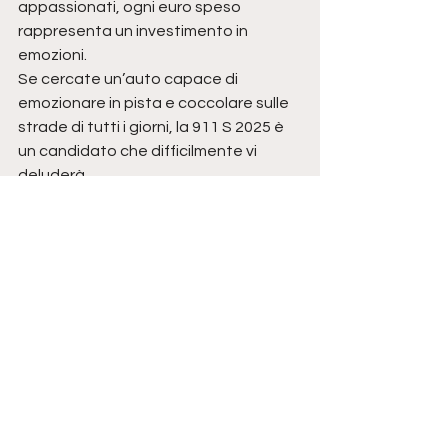
appassionati, ogni euro speso 
rappresenta un investimento in 
emozioni.
Se cercate un’auto capace di 
emozionare in pista e coccolare sulle 
strade di tutti i giorni, la 911 S 2025 è 
un candidato che difficilmente vi 
deluderà.
NOVITÀ
Mostra tutti
Post correlati