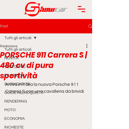
Post
Tutti gli articoli
Redazione
Tutti gli articoli
PORSCHE 911 Carrera S |
NOVITÀ
480 cv di pura
TEST DRIVE
sportività
EV & TECH
SHOWCAR TV
Arriva in Italia la nuova Porsche 911 
Carrera S con una cavalleria da brividi.
GUIDE ALL'ACQUISTO
RENDERING
MOTO
ECONOMIA
INCHIESTE