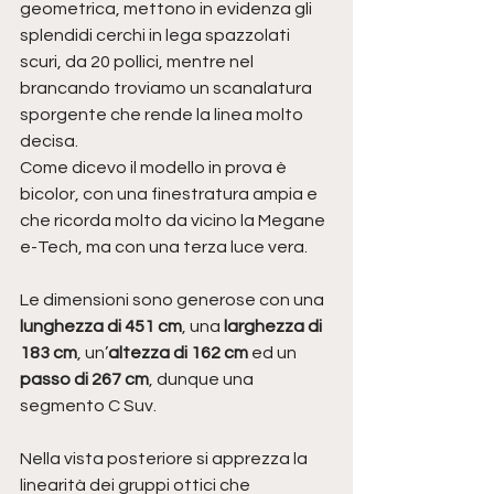
geometrica, mettono in evidenza gli 
splendidi cerchi in lega spazzolati 
scuri, da 20 pollici, mentre nel 
brancando troviamo un scanalatura 
sporgente che rende la linea molto 
decisa.
Come dicevo il modello in prova è 
bicolor, con una finestratura ampia e 
che ricorda molto da vicino la Megane 
e-Tech, ma con una terza luce vera.
Le dimensioni sono generose con una 
lunghezza di 451 cm
, una 
larghezza di 
183 cm
, un’
altezza di 162 cm
 ed un 
passo di 267 cm
, dunque una 
segmento C Suv.
Nella vista posteriore si apprezza la 
linearità dei gruppi ottici che 