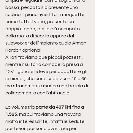
ampia e regolare, con la soglia molto 
bassa, peccato sia presente uno 
scalino. Il piano rivestito in moquette, 
come tutto il vano, presenta un 
doppio fondo, per lo più occupato 
dalla ruota di scorta oppure dal 
subwoofer dell’impianto audio Arman 
Kardon optional.
Ai lati troviamo due piccoli pozzetti, 
mentre risultano comode la presa a 
12V, i ganci e le leve per abbattere gli 
schienali, che sono suddivisi in 40 e 60, 
ma stranamente manca una botola di 
collegamento con l’abitacolo.
La volumetria 
parte da 487 litri fino a 
1.525
, ma qui troviamo una trovata 
molto interessante, infatti le sedute 
posteriori possono avanzare per 