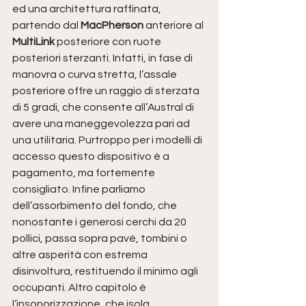
ed una architettura raffinata, 
partendo dal 
MacPherson 
anteriore al 
MultiLink 
posteriore con ruote 
posteriori sterzanti. Infatti, in fase di 
manovra o curva stretta, l’assale 
posteriore offre un raggio di sterzata 
di 5 gradi, che consente all’Austral di 
avere una maneggevolezza pari ad 
una utilitaria. Purtroppo per i modelli di 
accesso questo dispositivo è a 
pagamento, ma fortemente 
consigliato. Infine parliamo 
dell’assorbimento del fondo, che 
nonostante i generosi cerchi da 20 
pollici, passa sopra pavé, tombini o 
altre asperità con estrema 
disinvoltura, restituendo il minimo agli 
occupanti. Altro capitolo è 
l’insonorizzazione, che isola 