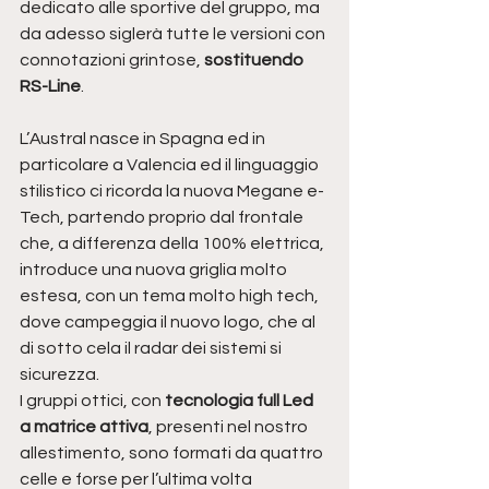
dedicato alle sportive del gruppo, ma 
da adesso siglerà tutte le versioni con 
connotazioni grintose, 
sostituendo 
RS-Line
.
L’Austral nasce in Spagna ed in 
particolare a Valencia ed il linguaggio 
stilistico ci ricorda la nuova Megane e-
Tech, partendo proprio dal frontale 
che, a differenza della 100% elettrica, 
introduce una nuova griglia molto 
estesa, con un tema molto high tech, 
dove campeggia il nuovo logo, che al 
di sotto cela il radar dei sistemi si 
sicurezza.
I gruppi ottici, con 
tecnologia full Led 
a matrice attiva
, presenti nel nostro 
allestimento, sono formati da quattro 
celle e forse per l’ultima volta 