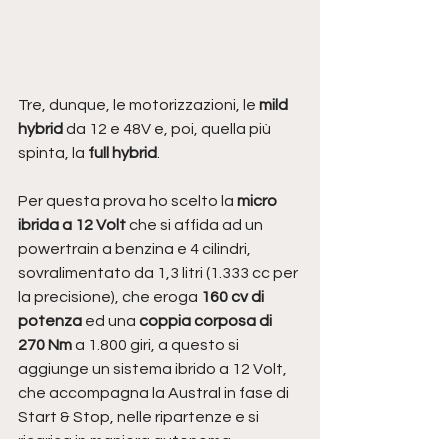
Tre, dunque, le motorizzazioni, le 
mild 
hybrid
 da 12 e 48V e, poi, quella più 
spinta, la
 full hybrid
. 
Per questa prova ho scelto la 
micro 
ibrida a 12 Volt
 che si affida ad un 
powertrain a benzina e 4 cilindri, 
sovralimentato da 1,3 litri (1.333 cc per 
la precisione), che eroga 
160 cv di 
potenza
 ed una 
coppia corposa di 
270 Nm 
a 1.800 giri, a questo si 
aggiunge un sistema ibrido a 12 Volt, 
che accompagna la Austral in fase di 
Start & Stop, nelle ripartenze e si 
ricarica in maniera autonoma. 