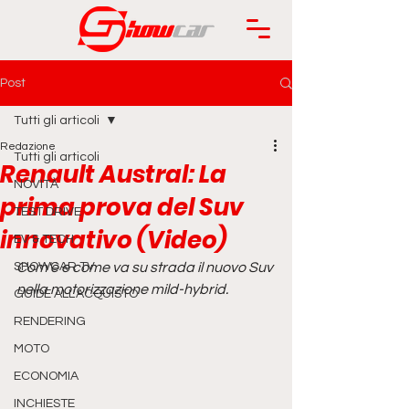
Post
Tutti gli articoli
Redazione
Tutti gli articoli
Renault Austral: La
NOVITÀ
prima prova del Suv
TEST DRIVE
innovativo (Video)
EV & TECH
SHOWCAR TV
Com'è e come va su strada il nuovo Suv 
nella motorizzazione mild-hybrid.
GUIDE ALL'ACQUISTO
RENDERING
MOTO
ECONOMIA
INCHIESTE