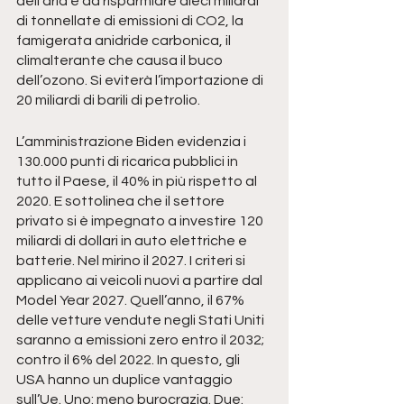
dell’aria e da risparmiare dieci miliardi 
di tonnellate di emissioni di CO2, la 
famigerata anidride carbonica, il 
climalterante che causa il buco 
dell’ozono. Si eviterà l’importazione di 
20 miliardi di barili di petrolio. 
L’amministrazione Biden evidenzia i 
130.000 punti di ricarica pubblici in 
tutto il Paese, il 40% in più rispetto al 
2020. E sottolinea che il settore 
privato si è impegnato a investire 120 
miliardi di dollari in auto elettriche e 
batterie. Nel mirino il 2027. I criteri si 
applicano ai veicoli nuovi a partire dal 
Model Year 2027. Quell’anno, il 67% 
delle vetture vendute negli Stati Uniti 
saranno a emissioni zero entro il 2032; 
contro il 6% del 2022. In questo, gli 
USA hanno un duplice vantaggio 
sull’Ue. Uno: meno burocrazia. Due: 