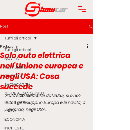
Post
Tutti gli articoli
Redazione
Tutti gli articoli
Solo auto elettrica
NOVITÀ
nell’Unione europea e
TEST DRIVE
negli USA: Cosa
EV & TECH
succede
SHOWCAR TV
GUIDE ALL'ACQUISTO
Auto solo elettriche dal 2035, sì o no? 
RENDERING
Ecco gli sviluppi in Europa e le novità, a 
riguardo, negli USA.
MOTO
ECONOMIA
INCHIESTE