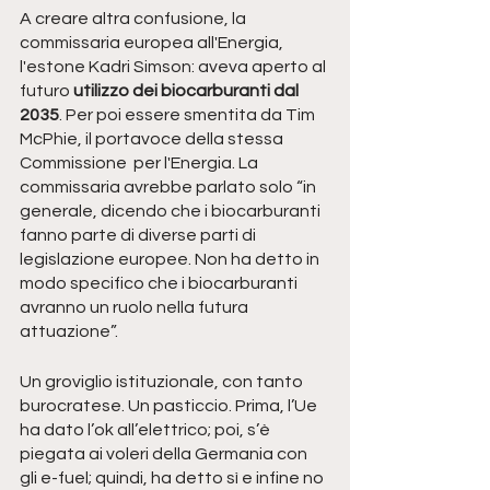
A creare altra confusione, la 
commissaria europea all'Energia, 
l'estone Kadri Simson: aveva aperto al 
futuro 
utilizzo dei biocarburanti dal 
2035
. Per poi essere smentita da Tim 
McPhie, il portavoce della stessa 
Commissione  per l'Energia. La 
commissaria avrebbe parlato solo “in 
generale, dicendo che i biocarburanti 
fanno parte di diverse parti di 
legislazione europee. Non ha detto in 
modo specifico che i biocarburanti 
avranno un ruolo nella futura 
attuazione”. 
Un groviglio istituzionale, con tanto 
burocratese. Un pasticcio. Prima, l’Ue 
ha dato l’ok all’elettrico; poi, s’è 
piegata ai voleri della Germania con 
gli e-fuel; quindi, ha detto sì e infine no 