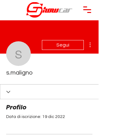
Altre azioni
Segui
s.maligno
s.maligno
Profilo
Data di iscrizione: 19 dic 2022