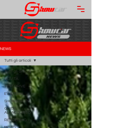
NEWS
Tutti gli articoli
Tutti gli articoli
NOVITÀ
TEST DRIVE
EV & TECH
SHOWCAR TV
GUIDE
ALL'ACQUISTO
RENDERING
MOTO