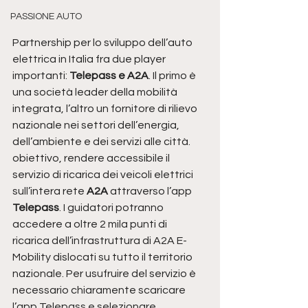
PASSIONE AUTO
Partnership per lo sviluppo dell’auto 
elettrica in Italia fra due player 
importanti: 
Telepass e A2A
. Il primo è 
una società leader della mobilità 
integrata, l’altro un fornitore di rilievo 
nazionale nei settori dell’energia, 
dell’ambiente e dei servizi alle città. 
obiettivo, rendere accessibile il 
servizio di ricarica dei veicoli elettrici 
sull’intera rete 
A2A
 attraverso l’app
Telepass
. I guidatori potranno 
accedere a oltre 2 mila punti di 
ricarica dell’infrastruttura di A2A E-
Mobility dislocati su tutto il territorio 
nazionale. Per usufruire del servizio è 
necessario chiaramente scaricare 
l’app Telepass e selezionare 