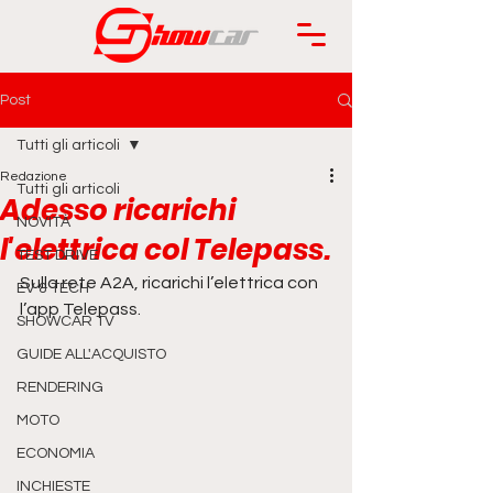
Post
Tutti gli articoli
Redazione
Tutti gli articoli
Adesso ricarichi
NOVITÀ
l'elettrica col Telepass.
TEST DRIVE
Sulla rete A2A, ricarichi l’elettrica con 
EV & TECH
l’app Telepass.
SHOWCAR TV
GUIDE ALL'ACQUISTO
RENDERING
MOTO
ECONOMIA
INCHIESTE