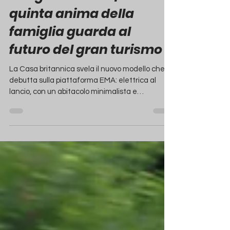
Range Rover GT | la
quinta anima della
famiglia guarda al
futuro del gran turismo
La Casa britannica svela il nuovo modello che
debutta sulla piattaforma EMA: elettrica al
lancio, con un abitacolo minimalista e
tecnologie integrate, promette di coniugare il
comfort delle grandi GT con le proverbiali
capacità off-road del marchio.