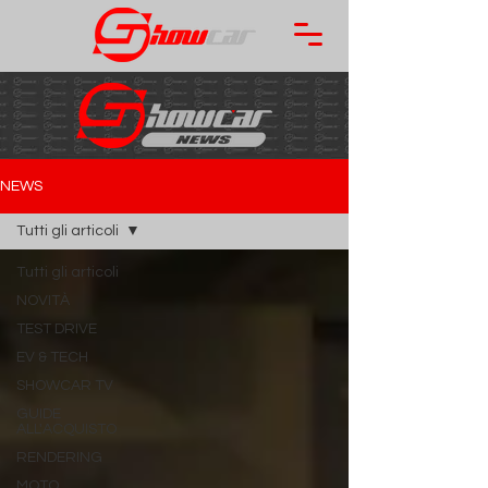
NEWS
Tutti gli articoli
Tutti gli articoli
NOVITÀ
TEST DRIVE
EV & TECH
SHOWCAR TV
GUIDE
ALL'ACQUISTO
RENDERING
MOTO