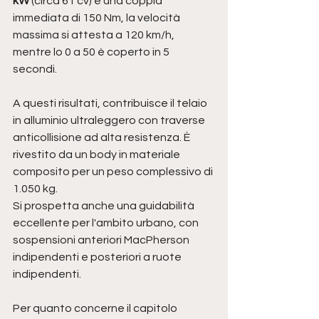
kW
 (circa 61 cv) e una coppia 
immediata di 150 Nm, la velocità 
massima si attesta a 120 km/h, 
mentre lo 0 a 50 è coperto in 5 
secondi. 
A questi risultati, contribuisce il t
elaio 
in alluminio ultraleggero con traverse 
anticollisione ad alta resistenza. È 
rivestito da un body in materiale 
composito per un peso complessivo di 
1.050 kg.
Si prospetta anche una guidabilità 
eccellente per l'ambito urbano, con 
sospensioni anteriori MacPherson 
indipendenti e posteriori a ruote 
indipendenti.
Per quanto concerne il capitolo 