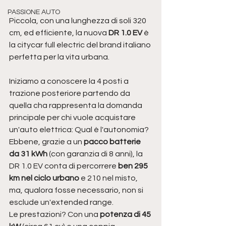
PASSIONE AUTO
Piccola, con una lunghezza di soli 320 
cm, ed efficiente, la nuova 
DR 1.0 EV 
è 
la citycar full electric del brand italiano 
perfetta per la vita urbana.
Iniziamo a conoscere la 4 posti a 
trazione posteriore partendo da 
quella cha rappresenta la domanda 
principale per chi vuole acquistare 
un'auto elettrica: Qual è l'autonomia?
Ebbene, grazie a un 
pacco batterie 
da 31 kWh
 (con garanzia di 8 anni), la 
DR 1.0 EV conta di percorrere 
ben 295 
km nel ciclo urbano
 e 210 nel misto, 
ma, qualora fosse necessario, non si 
esclude un'extended range.
Le prestazioni? Con una 
potenza di 45 