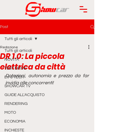
Post
Tutti gli articoli
Redazione
Tutti gli articoli
DR 1.0: La piccola
NOVITÀ
elettrica da città
TEST DRIVE
Dotazioni, autonomia e prezzo da far 
EV & TECH
invidia alle concorrenti!
SHOWCAR TV
GUIDE ALL'ACQUISTO
RENDERING
MOTO
ECONOMIA
INCHIESTE