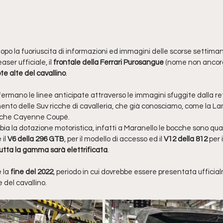
dopo la fuoriuscita di informazioni ed immagini delle scorse settima
aser ufficiale, il
 frontale della Ferrari Purosangue
 (nome non ancora 
te alte del cavallino
.
fermano le linee anticipate attraverso le immagini sfuggite dalla r
ento delle Suv ricche di cavalleria, che già conosciamo, come la La
sche Cayenne Coupé.
ia la dotazione motoristica, infatti a Maranello le bocche sono qua
il 
V6 della 296 GTB
, per il modello di accesso ed il 
V12 della 812
 per
utta la gamma sarà elettrificata
.
 la 
fine del 2022
, periodo in cui dovrebbe essere presentata ufficia
 del cavallino.