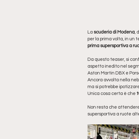
La 
scuderia di Modena
, 
per la prima volta, in un te
prima supersportiva a ruo
Da questo teaser, si con
aspetto inedito nel segm
Aston Martin DBX e Por
Ancora avvolta nella nebb
ma si potrebbe ipotizzare 
Unica cosa certa è che 
t
Non resta che attendere
supersportiva a ruote alte