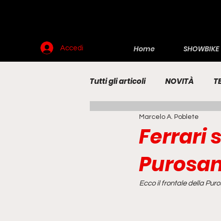
Home
SHOWBIKE
Accedi
Tutti gli articoli
NOVITÀ
T
Marcelo A. Poblete
RENDERING
MOTO
E
Ferrari s
Purosa
Ecco il frontale della Pur