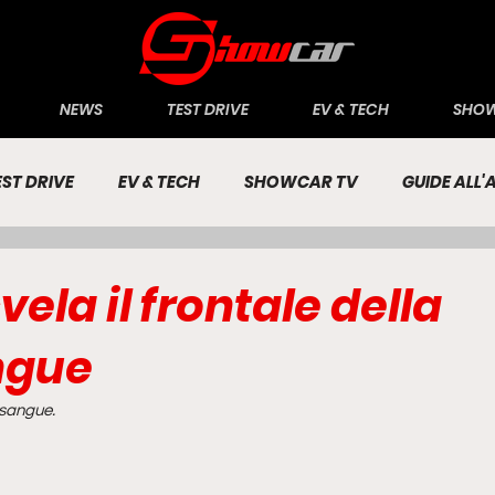
NEWS
TEST DRIVE
EV & TECH
SHOW
EST DRIVE
EV & TECH
SHOWCAR TV
GUIDE ALL
CONOMIA
INCHIESTE
PASSIONE AUTO
vela il frontale della
ngue
osangue.