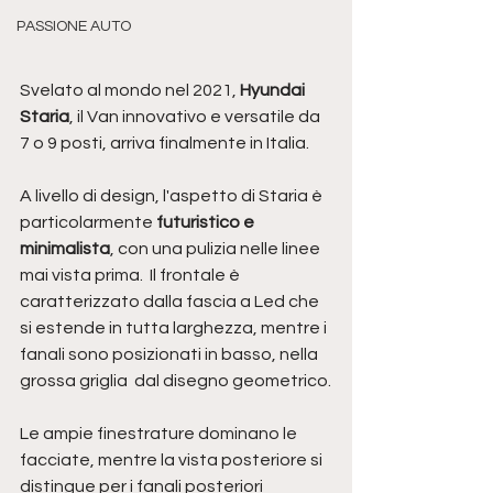
PASSIONE AUTO
Svelato al mondo nel 2021, 
Hyundai 
Staria
, il Van innovativo e versatile da 
7 o 9 posti, arriva finalmente in Italia.
A livello di design, l'aspetto di Staria è 
particolarmente 
futuristico e 
minimalista
, con una pulizia nelle linee 
mai vista prima.  Il frontale è 
caratterizzato dalla fascia a Led che 
si estende in tutta larghezza, mentre i 
fanali sono posizionati in basso, nella 
grossa griglia  dal disegno geometrico.
Le ampie finestrature dominano le 
facciate, mentre la vista posteriore si 
distingue per i fanali posteriori 