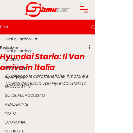
Post
Tutti gli articoli
Redazione
Tutti gli articoli
Hyundai Staria: Il Van
NOVITÀ
arriva in Italia
TEST DRIVE
Quali sono le caratteristiche, il motore e 
EV & TECH
i prezzi del nuovo Van Hyundai Staria?
SHOWCAR TV
GUIDE ALL'ACQUISTO
RENDERING
MOTO
ECONOMIA
INCHIESTE