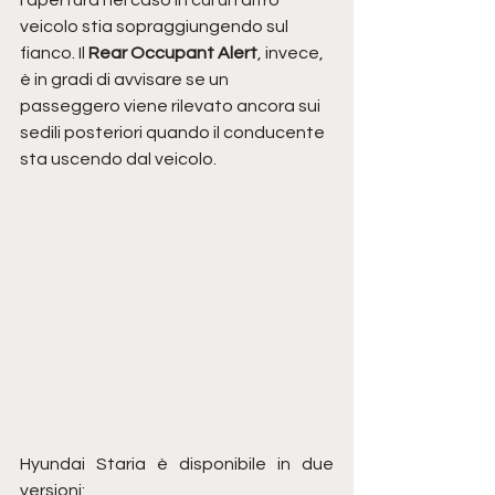
l’apertura nel caso in cui un altro 
veicolo stia sopraggiungendo sul 
fianco. Il 
Rear Occupant Alert
, invece, 
è in gradi di avvisare se un 
passeggero viene rilevato ancora sui 
sedili posteriori quando il conducente 
sta uscendo dal veicolo.
Hyundai Staria è disponibile in due 
versioni: