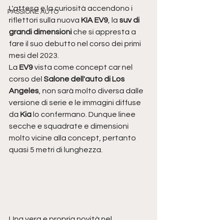
L'attesa e la curiosità accendono i 
PASSIONE AUTO
riflettori sulla nuova
 KIA EV9
, la
 suv di 
grandi dimensioni
 che si appresta a 
fare il suo debutto nel corso dei primi 
mesi del 2023.
La 
EV9
 vista come concept car nel 
corso del 
Salone dell'auto di Los 
Angeles
, non sarà molto diversa dalle 
versione di serie e le immagini diffuse 
da 
Kia
 lo confermano. Dunque linee 
secche e squadrate e dimensioni 
molto vicine alla concept, pertanto 
quasi 5 metri di lunghezza.
Una vera e propria novità nel 