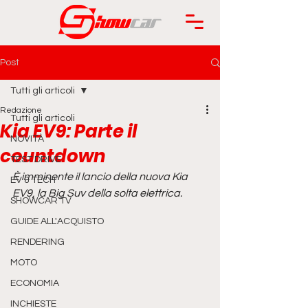
Post
Tutti gli articoli
Redazione
Tutti gli articoli
Kia EV9: Parte il
NOVITÀ
countdown
TEST DRIVE
È imminente il lancio della nuova Kia 
EV & TECH
EV9, la Big Suv della solta elettrica.
SHOWCAR TV
GUIDE ALL'ACQUISTO
RENDERING
MOTO
ECONOMIA
INCHIESTE