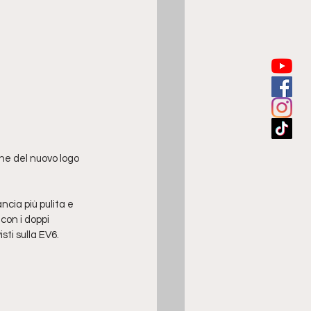
one del nuovo logo 
cia più pulita e 
con i doppi 
sti sulla EV6.