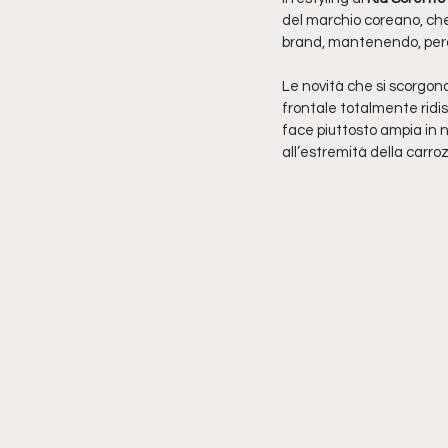
del marchio coreano, che 
brand, mantenendo, però,
Le novità che si scorgon
frontale totalmente ridis
face piuttosto ampia in n
all’estremità della carro