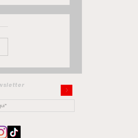
 Multiplina: la citycar
trica che potrebbe
iare la mobilità
ewsletter
>
ana