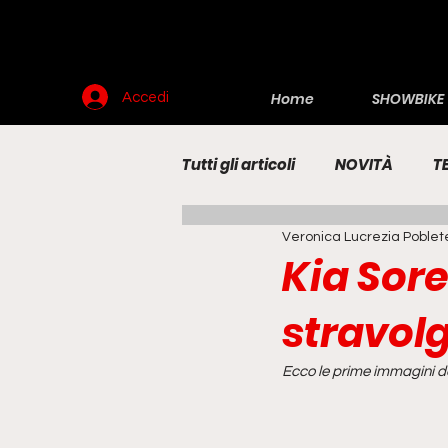
Home
SHOWBIKE
Accedi
Tutti gli articoli
NOVITÀ
T
Veronica Lucrezia Poblet
RENDERING
MOTO
E
Kia Sore
stravol
Ecco le prime immagini d