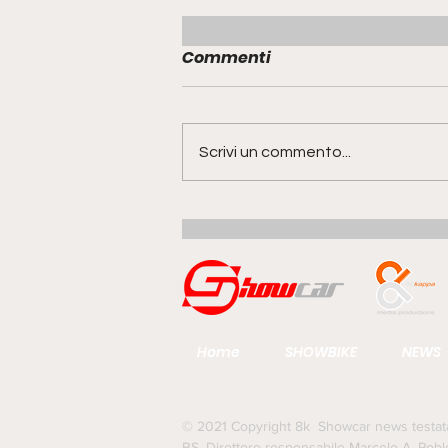
Commenti
Scrivi un commento...
Range Rover GT | la quinta
anima della famiglia
guarda al futuro del gran
turismo
Home
SHOWBIKE
NEWS
© 2021 Copyright 8k Showcar news testata g
BS. Direttore responsabile Marcelo A. Pobl