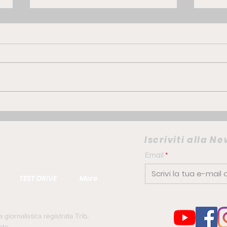
GWM ORA 5 Hybrid | la
FIAT
compatta che punta su
elet
comfort e personalità
camb
Iscriviti alla N
urb
Email
TEST DRIVE
More
iornalistica registrata Trib.
ete