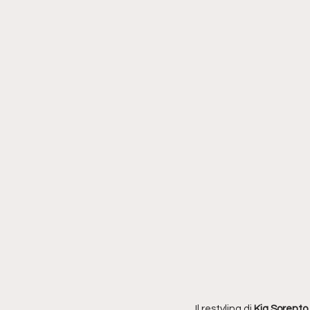
Il restyling di 
Kia Sorento