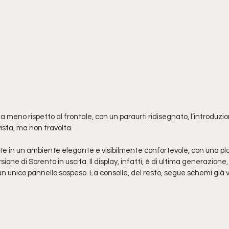
a meno rispetto al frontale, con un paraurti ridisegnato, l’introduzi
ista, ma non travolta. 
e in un ambiente elegante e visibilmente confortevole, con una plan
ione di Sorento in uscita. Il display, infatti, è di ultima generazione, 
un unico pannello sospeso. La consolle, del resto, segue schemi già vi