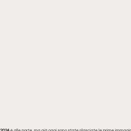
 2024 
è alle porte, ma già oggi sono state rilasciate le prime immagi