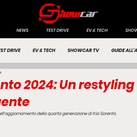
NEWS
TEST DRIVE
EV & TECH
SHOW
EST DRIVE
EV & TECH
SHOWCAR TV
GUIDE ALL
e
CONOMIA
INCHIESTE
PASSIONE AUTO
nto 2024: Un restyling
gente
ell'aggiornamento della quarta generazione di Kia Sorento.