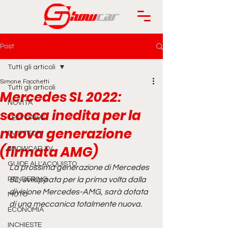
Post
Tutti gli articoli
Simone Facchetti
Tutti gli articoli
Mercedes SL 2022:
NOVITÀ
scocca inedita per la
TEST DRIVE
nuova generazione
EV & TECH
(firmata AMG)
SHOWCAR TV
GUIDE ALL'ACQUISTO
La prossima generazione di Mercedes 
RENDERING
SL, sviluppata per la prima volta dalla 
divisione Mercedes-AMG, sarà dotata 
MOTO
di una meccanica totalmente nuova.
ECONOMIA
INCHIESTE