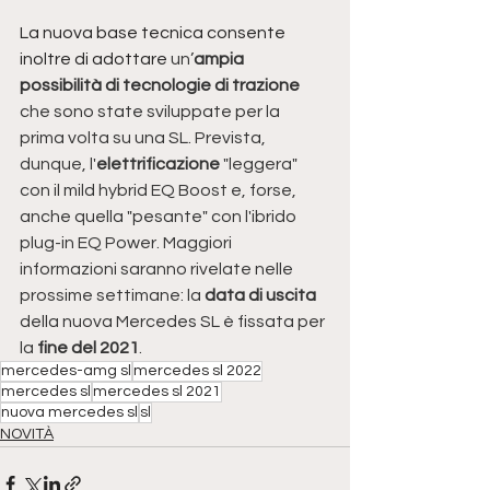
La nuova base tecnica consente 
inoltre di adottare
 un’
ampia 
possibilità di tecnologie di trazione 
che sono state sviluppate per la 
prima volta su una SL. Prevista, 
dunque, l'
elettrificazione
 "leggera" 
con il mild hybrid EQ Boost e, forse, 
anche quella "pesante" con l'ibrido 
plug-in EQ Power. Maggiori 
informazioni saranno rivelate nelle 
prossime settimane: la 
data di uscita
della nuova Mercedes SL è fissata per 
la
 fine del 2021
.
mercedes-amg sl
mercedes sl 2022
mercedes sl
mercedes sl 2021
nuova mercedes sl
sl
NOVITÀ