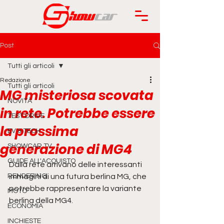
Post
Tutti gli articoli
Redazione
Tutti gli articoli
MG misteriosa scovata
NOVITÀ
in rete. Potrebbe essere
TEST DRIVE
la prossima
EV & TECH
generazione di MG4
SHOWCAR TV
GUIDE ALL'ACQUISTO
Dalla rete arrivano delle interessanti 
RENDERING
immagini di una futura berlina MG, che 
potrebbe rappresentare la variante 
MOTO
berlina della MG4.
ECONOMIA
INCHIESTE