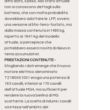
altro dato, il peso. Allo stato attuale 
non si conoscono dettagli sulla 
batteria, che con molta probabilità 
dovrebbero adottare le  LFP, ovvero 
una versione al litio-ferro-fosfato, ma 
dalla massa contenuta in1485 kg, 
rispetto ai 1641 kg del modello 
attuale, si percepisce che 
potrebbero esserci novità di rilievo in 
tema accumulatori.
PRESTAZIONI CONTENUTE - 
Sfogliando i dati emerge che il nuovo 
motore elettrico denominato 
TZ180XS1001 eroga una potenza di 
163 cavalli, inferiori ai 170 cavalli 
dell'attuale MG4, ma sufficienti per 
rendere la nuova berlina di MG 
scattante. La scelta di ridurre i cavalli 
va intesa nell'ambito del 