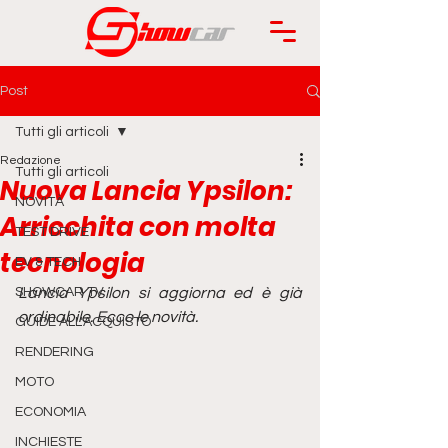
Post
Tutti gli articoli
Redazione
Tutti gli articoli
Nuova Lancia Ypsilon:
NOVITÀ
Arricchita con molta
TEST DRIVE
tecnologia
EV & TECH
SHOWCAR TV
Lancia Ypsilon si aggiorna ed è già 
ordinabile. Ecco le novità.
GUIDE ALL'ACQUISTO
RENDERING
MOTO
ECONOMIA
INCHIESTE