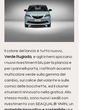
Il colore del lancio è tutto nuovo, 
Verde Rugiada
, e agli interni spiccano 
i nuovi rivestimenti blu per la plancia e 
per i pannelli porta, i raffinati accenni 
multicolore verde sulla gemma del 
cambio, sul calice del volante e sulle 
cornici delle bocchette, ed il cluster 
strumenti rinnovato nella grafica. Allo 
stesso modo, sono nuovi i sedili con 
rivestimento con SEAQUAL® YARN, un 
materiale innovativo e sostenibile
 che 