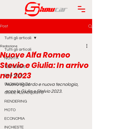
Post
Tutti gli articoli
Redazione
Tutti gli articoli
Nuove Alfa Romeo
NOVITÀ
Stevio e Giulia: In arrivo
TEST DRIVE
nel 2023
EV & TECH
SHOWCAR TV
Nuovo sguardo e nuova tecnologia, 
ecco le Giulia e Stelvio 2023.
GUIDE ALL'ACQUISTO
RENDERING
MOTO
ECONOMIA
INCHIESTE