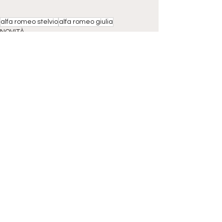
alfa romeo stelvio
alfa romeo giulia
NOVITÀ
Mostra tutti
Post correlati