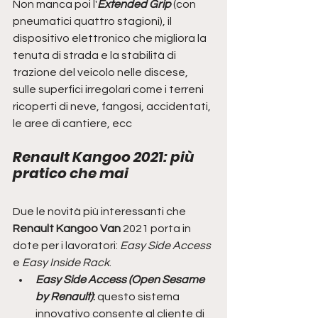
Non manca poi l'
Extended Grip
 (con 
pneumatici quattro stagioni), il 
dispositivo elettronico che migliora la 
tenuta di strada e la stabilità di 
trazione del veicolo nelle discese, 
sulle superfici irregolari come i terreni 
ricoperti di neve, fangosi, accidentati, 
le aree di cantiere, ecc
Renault Kangoo 2021: più 
pratico che mai
Due le novità più interessanti che 
Renault Kangoo Van
 2021 porta in 
dote per i lavoratori: 
Easy Side Access
e 
Easy Inside Rack
.
Easy Side Access (Open Sesame 
by Renault)
: 
questo sistema 
innovativo consente al cliente di 