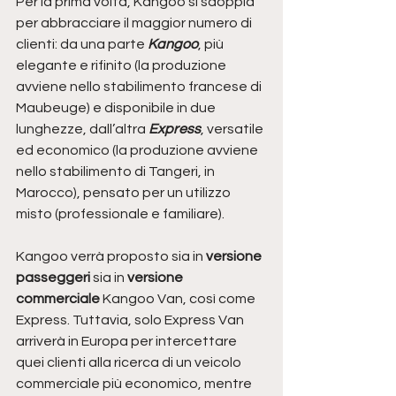
Per la prima volta, Kangoo si sdoppia 
per abbracciare il maggior numero di 
clienti: da una parte 
Kangoo
, più 
elegante e rifinito (la produzione 
avviene nello stabilimento francese di 
Maubeuge) e disponibile in due 
lunghezze, dall’altra 
Express
, versatile 
ed economico (la produzione avviene 
nello stabilimento di Tangeri, in 
Marocco), pensato per un utilizzo 
misto (professionale e familiare).
Kangoo verrà proposto sia in 
versione 
passeggeri 
sia in 
versione 
commerciale
 Kangoo Van, così come 
Express. Tuttavia, solo Express Van 
arriverà in Europa per intercettare 
quei clienti alla ricerca di un veicolo 
commerciale più economico, mentre 