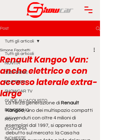
Post
Tutti gli articoli
Simone Facchetti
Tutti gli articoli
Renault Kangoo Van:
NOVITÀ
anche elettrico e con
TEST DRIVE
accesso laterale extra-
EV & TECH
large
SHOWCAR TV
GUIDE ALL'ACQUISTO
La terza generazione di 
Renault 
RENDERING
Kangoo
, uno dei multispazio compatti 
più venduti con oltre 4 milioni di 
MOTO
esemplari dal 1997, si appresta al 
ECONOMIA
debutto sul mercato: la Casa ha 
INCHIESTE