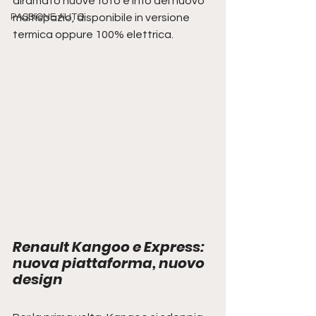
diramato nuove foto e info del nuovo 
PASSIONE AUTO
multispazio, disponibile in versione 
termica oppure 100% elettrica.
Renault Kangoo e Express: 
nuova piattaforma, nuovo 
design