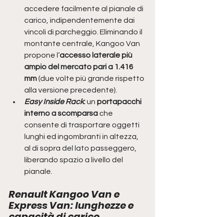
accedere facilmente al pianale di 
carico, indipendentemente dai 
vincoli di parcheggio. Eliminando il 
montante centrale, Kangoo Van 
propone l’
accesso laterale più 
ampio del mercato pari a 1.416 
mm
 (due volte più grande rispetto 
alla versione precedente).
Easy Inside Rack
:
 un 
portapacchi 
interno a scomparsa
 che 
consente di trasportare oggetti 
lunghi ed ingombranti in altezza, 
al di sopra del lato passeggero, 
liberando spazio a livello del 
pianale.
Renault Kangoo Van e 
Express Van: lunghezze e 
capacità di carico