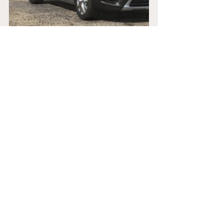
auto elettriche
renault kangoo
renault kangoo van 2021
kangoo
veicoli commerciali
NOVITÀ
EV & TECH
Mostra tutti
Post correlati