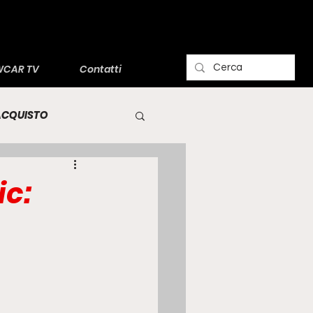
CAR TV
Contatti
'ACQUISTO
ic: