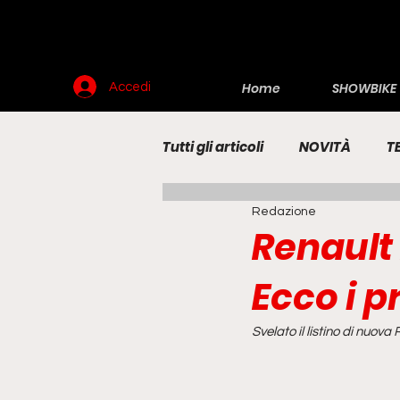
Home
SHOWBIKE
Accedi
Tutti gli articoli
NOVITÀ
T
Redazione
RENDERING
MOTO
E
Renault
Ecco i p
Svelato il listino di nuova