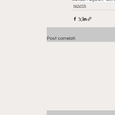
Renault Megane E-Tech E
NOVITÀ
Post correlati