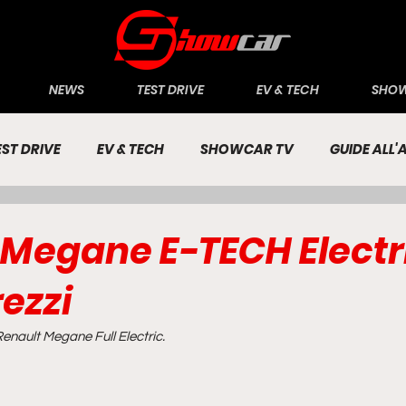
NEWS
TEST DRIVE
EV & TECH
SHOW
EST DRIVE
EV & TECH
SHOWCAR TV
GUIDE ALL
CONOMIA
INCHIESTE
PASSIONE AUTO
 Megane E-TECH Electr
rezzi
 Renault Megane Full Electric.