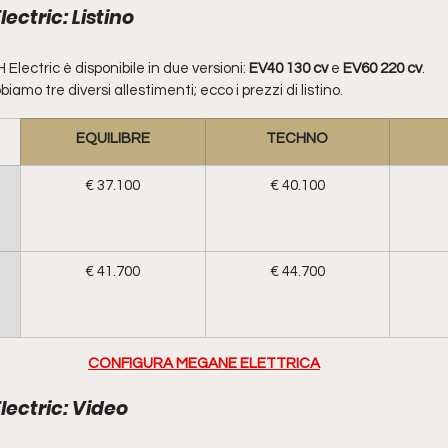
ctric: Listino
ectric è disponibile in due versioni: 
EV40 130 cv 
e 
EV60 220 cv
.
amo tre diversi allestimenti; ecco i prezzi di listino.
EQUILIBRE
TECHNO
€ 37.100
€ 40.100
€ 41.700
€ 44.700
CONFIGURA MEGANE ELETTRICA
ectric: Video