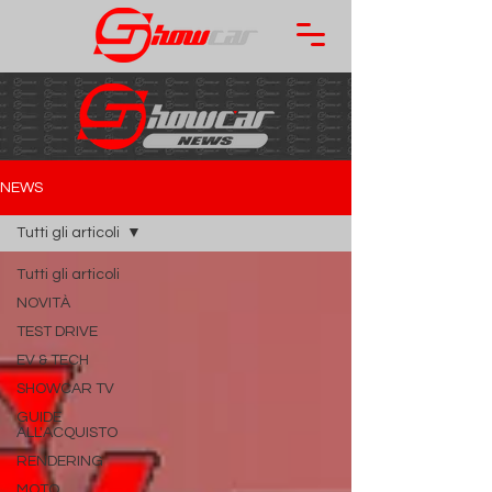
NEWS
Tutti gli articoli
Tutti gli articoli
NOVITÀ
TEST DRIVE
EV & TECH
SHOWCAR TV
GUIDE
ALL'ACQUISTO
RENDERING
MOTO