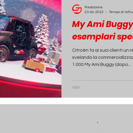
ECONOMIA
INCHIESTE
PASSIONE AUTO
Redazione
23 dic 2022
Tempo di lettu
My Ami Buggy:
esemplari spec
Citroën fa ai suoi clienti un 
svelando la commercializzaz
1.000 My Ami Buggy (dopo...
Iscriviti alla N
Email