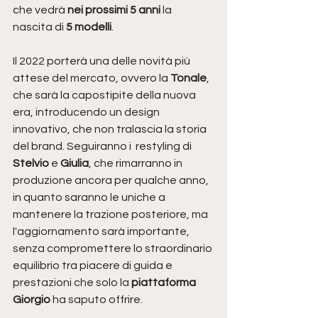
che vedrà
 nei prossimi 5 anni 
la 
nascita di 
5 modelli
.
Il 2022 porterà una delle novità più 
attese del mercato, ovvero la 
Tonale
, 
che sarà la capostipite della nuova 
era, introducendo un design 
innovativo, che non tralascia la storia 
del brand. Seguiranno i  restyling di 
Stelvio 
e 
Giulia
, che rimarranno in 
produzione ancora per qualche anno, 
in quanto saranno le uniche a 
mantenere la trazione posteriore, ma 
l'aggiornamento sarà importante, 
senza compromettere lo straordinario 
equilibrio tra piacere di guida e 
prestazioni che solo la 
piattaforma 
Giorgio
 ha saputo offrire.