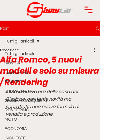
Post
Tutti gli articoli
Redazione
Tutti gli articoli
Alfa Romeo, 5 nuovi
NOVITÀ
modelli e solo su misura
TEST DRIVE
/ Rendering
EV & TECH
SHOWCAR TV
Inizia la nuova era della casa del 
Biscione, con tante novità ma 
GUIDE ALL'ACQUISTO
soprattutto una nuova formula di 
RENDERING
vendita e produzione.
MOTO
ECONOMIA
INCHIESTE