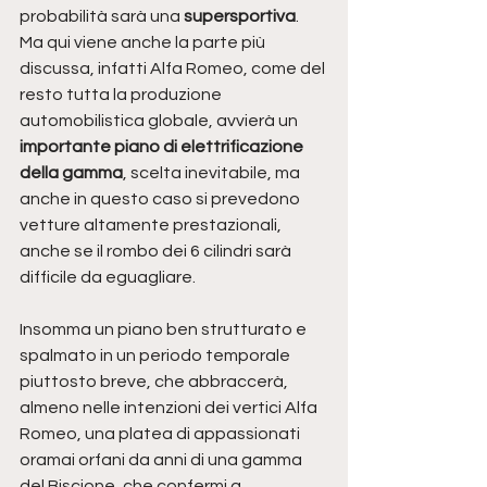
probabilità sarà una 
supersportiva
.
Ma qui viene anche la parte più 
discussa, infatti Alfa Romeo, come del 
resto tutta la produzione 
automobilistica globale, avvierà un 
importante piano di elettrificazione 
della gamma
, scelta inevitabile, ma 
anche in questo caso si prevedono 
vetture altamente prestazionali, 
anche se il rombo dei 6 cilindri sarà 
difficile da eguagliare.
Insomma un piano ben strutturato e 
spalmato in un periodo temporale 
piuttosto breve, che abbraccerà, 
almeno nelle intenzioni dei vertici Alfa 
Romeo, una platea di appassionati 
oramai orfani da anni di una gamma 
del Biscione, che confermi a 