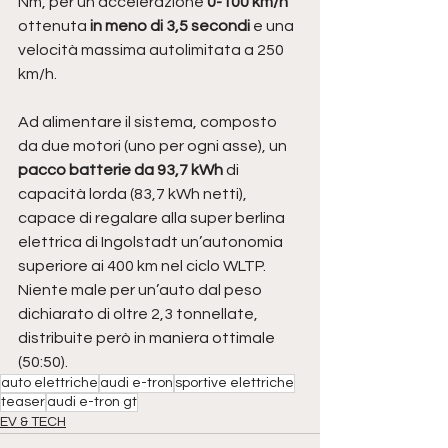
Nm, per un’accelerazione 
0-100 km/h
ottenuta 
in meno di 3,5 secondi
 e una 
velocità massima autolimitata a 250 
km/h. 
Ad alimentare il sistema, composto 
da due motori (uno per ogni asse), un 
pacco batterie da 93,7 kWh
 di 
capacità lorda (83,7 kWh netti), 
capace di regalare alla super berlina 
elettrica di Ingolstadt un’autonomia 
superiore ai 400 km nel ciclo WLTP. 
Niente male per un’auto dal peso 
dichiarato di oltre 2,3 tonnellate, 
distribuite però in maniera ottimale 
(50:50).
auto elettriche
audi e-tron
sportive elettriche
teaser
audi e-tron gt
EV & TECH