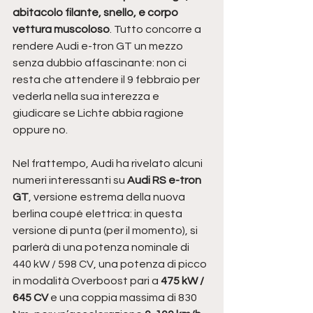
abitacolo filante, snello, e corpo 
vettura muscoloso
. Tutto concorre a 
rendere Audi e-tron GT un mezzo 
senza dubbio affascinante: non ci 
resta che attendere il 9 febbraio per 
vederla nella sua interezza e 
giudicare se Lichte abbia ragione 
oppure no. 
Nel frattempo, Audi ha rivelato alcuni 
numeri interessanti su 
Audi RS e-tron 
GT
, versione estrema della nuova 
berlina coupé elettrica: in questa 
versione di punta (per il momento), si 
parlerà di una potenza nominale di 
440 kW / 598 CV, una potenza di picco 
in modalità Overboost pari a
 475 kW / 
645 CV
 e una coppia massima di 830 