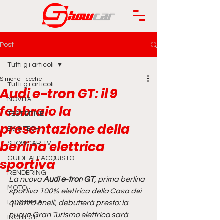
Post
Tutti gli articoli
Simone Facchetti
Tutti gli articoli
Audi e-tron GT: il 9
NOVITÀ
febbraio la
TEST DRIVE
presentazione della
EV & TECH
berlina elettrica
SHOWCAR TV
GUIDE ALL'ACQUISTO
sportiva
RENDERING
La nuova 
Audi e-tron GT
, prima berlina 
MOTO
sportiva 100% elettrica della Casa dei 
ECONOMIA
quattro anelli, debutterà presto: la 
nuova Gran Turismo elettrica sarà 
INCHIESTE