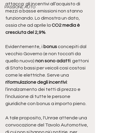
attacca: gli incentivi all’acquisto di 
PASSIONE AUTO
mezzi a basse emissioni non stanno 
funzionando. Lo dimostra un dato, 
ossia che ad aprile la 
CO2 media è 
cresciuta del 2,9%
. 
Evidentemente, i 
bonus 
concepiti dal 
vecchio Governo (e non toccati da 
quello nuovo) 
non sono adatti
: gettoni 
di Stato bassi per veicoli così costosi 
come le elettriche. Serve una
riformulazione degli incentivi
: 
l’innalzamento dei tetti di prezzo e 
l’inclusione di tutte le persone 
giuridiche con bonus a importo pieno. 
A tale proposito, l'Unrae attende una 
convocazione del Tavolo Automotive, 
di cui non si hanno più notizie, per 