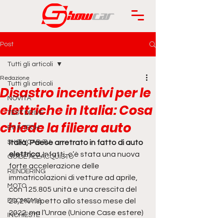
Post
Tutti gli articoli
Redazione
Tutti gli articoli
Disastro incentivi per le
NOVITÀ
elettriche in Italia: Cosa
TEST DRIVE
chiede la filiera auto
EV & TECH
SHOWCAR TV
Italia, Paese arretrato in fatto di auto 
elettrica.
 Infatti, c’è stata una nuova 
GUIDE ALL'ACQUISTO
forte accelerazione delle 
RENDERING
immatricolazioni di vetture ad aprile, 
MOTO
con 125.805 unità e una crescita del 
ECONOMIA
29,2% rispetto allo stesso mese del 
2022; ma l’Unrae (Unione Case estere) 
INCHIESTE