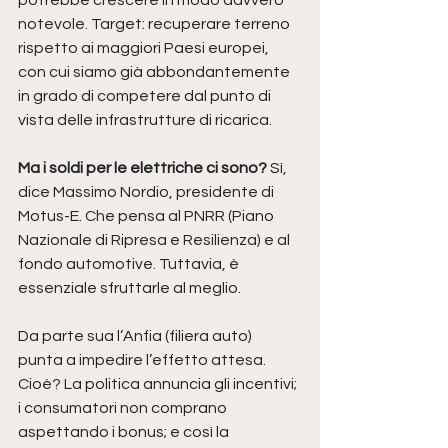
potrebbe crescere in modo davvero 
notevole. Target: recuperare terreno 
rispetto ai maggiori Paesi europei, 
con cui siamo già abbondantemente 
in grado di competere dal punto di 
vista delle infrastrutture di ricarica.
Ma i soldi per le elettriche ci sono?
 Sì, 
dice Massimo Nordio, presidente di 
Motus-E. Che pensa al PNRR (Piano 
Nazionale di Ripresa e Resilienza) e al 
fondo automotive. Tuttavia, è 
essenziale sfruttarle al meglio.
Da parte sua l’Anfia (filiera auto) 
punta a impedire l’effetto attesa. 
Cioè? La politica annuncia gli incentivi; 
i consumatori non comprano 
aspettando i bonus; e così la 