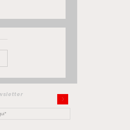
 Multiplina: la citycar
trica che potrebbe
iare la mobilità
ewsletter
>
ana