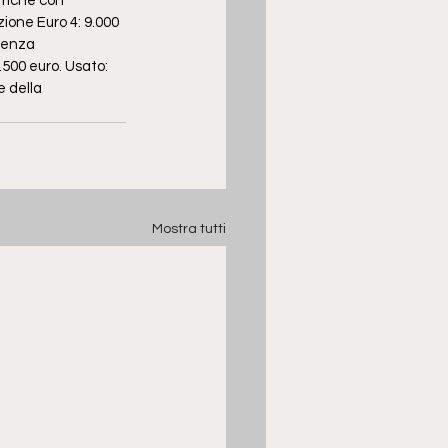
triche con 
ione Euro 4: 9.000 
 senza 
500 euro. Usato: 
e della 
Mostra tutti