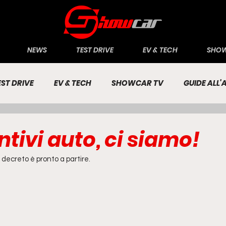
NEWS
TEST DRIVE
EV & TECH
SHOW
EST DRIVE
EV & TECH
SHOWCAR TV
GUIDE ALL
CONOMIA
INCHIESTE
PASSIONE AUTO
tivi auto, ci siamo!
 decreto è pronto a partire.