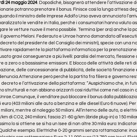
rdì 24 maggio 2024
. Dopodiché, bisognerà attendere l’attivazione d
ionarie potranno prenotare il bonus. Finisce così la lunga attesa degli
quando il ministro delle Imprese Adolfo Urso aveva annunciato l’arrivo
ralizzato le vendite in Italia, perché i consumatori hanno voluto asp
e le vetture nuove il meno possibile. Termina (per ora) anche la po
a e il governo Meloni. Federauto e Unrae hanno domandato all’esecutivo
ecreto del presidente del Consiglio dei ministri), specie con una nota
tivare rapidamente la piattaforma informatica per la prenotazione d
ato gravi conseguenze a più livelli: paralisi del mercato, flessione 
 zero o a bassissime emissioni. E blocco delle attività delle reti di 
zione, delle ⁠concessionarie di pubblicità, delle società finanziarie 
denuncia.Attenzione però perché la partita fra filiera e governo re
 decreto e l’attivazione della piattaforma: “Auspichiamo che, in futu
o strutturali e non abbiano orizzonti così riduttivi come nel caso in q
Unrae.Comunque, il venditore può bloccare il bonus dalla pubblicazio
 euro (403 milioni alle auto a benzina e alle diesel Euro 6 nuove). Per l
milioni, mentre al noleggio 50 milioni. All’interno delle auto, a elettr
g/km di CO2, 240 milioni; fascia 21-60 g/km (ibride plug-in) a 150 milion
ssimo lo si ottiene se si ha un Isee di non oltre 30 mila euro: Indicato
ualche esempio. Elettriche 0-20 grammi senza rottamazione: incent