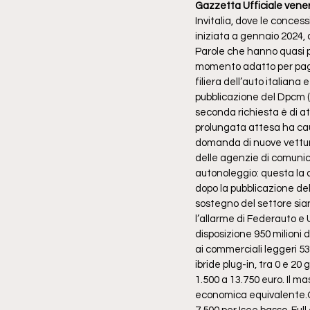
Gazzetta Ufficiale vene
Invitalia, dove le concess
iniziata a gennaio 2024, 
Parole che hanno quasi pa
momento adatto per pagar
filiera dell’auto italian
pubblicazione del Dpcm (d
seconda richiesta è di at
prolungata attesa ha caus
domanda di nuove vetture a
delle agenzie di comunica
autonoleggio: questa la 
dopo la pubblicazione del
sostegno del settore sian
l’allarme di Federauto e 
disposizione 950 milioni di
ai commerciali leggeri 53 
ibride plug-in, tra 0 e 20 
1.500 a 13.750 euro. Il ma
economica equivalente.Q