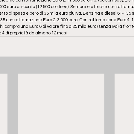
 electric con rottamazione Euro 2: 11.000 euro (13.750 con Isee). Elet
00 euro di sconto (12.500 con Isee). Sempre elettriche con rottamaz
 tetto di spesa è però di 35 mila euro più Iva. Benzina e diesel 61-135
135 con rottamazione Euro 2: 3.000 euro. Con rottamazione Euro 4: 1.
hi compra
 una Euro 6 di valore fino a 25 mila euro (senza Iva) a front
 4 di proprietà da almeno 12 mesi.