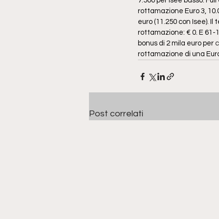
7.500 per Isee basso. Full
rottamazione Euro 3, 10.0
euro (11.250 con Isee). Il
rottamazione: € 0. E 61-
bonus di 2 mila euro per 
c
rottamazione di una Euro
Post correlati