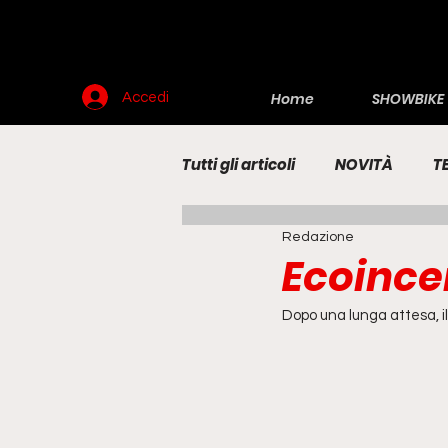
Home
SHOWBIKE
Accedi
Tutti gli articoli
NOVITÀ
T
Redazione
RENDERING
MOTO
E
Ecoincen
Dopo una lunga attesa, il