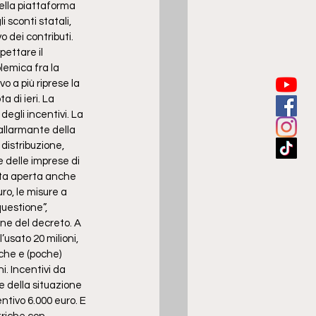
ella piattaforma 
 sconti statali, 
 dei contributi. 
ettare il 
lemica fra la 
 a più riprese la 
 di ieri. La 
egli incentivi. La 
allarmante della 
distribuzione, 
e delle imprese di 
sta aperta anche 
ro, le misure a 
uestione”, 
ne del decreto. A 
’usato 20 milioni, 
iche e (poche) 
i. Incentivi da 
re della situazione 
ivo 6.000 euro. E 