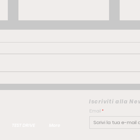
GWM ORA 5 Hybrid | la
FIAT
compatta che punta su
elet
comfort e personalità
camb
Iscriviti alla N
urb
Email
TEST DRIVE
More