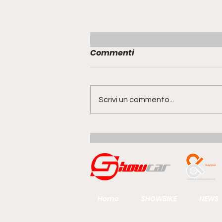
Commenti
Scrivi un commento...
Range Rover GT | la quinta
anima della famiglia
guarda al futuro del gran
turismo
Home
SHOWBIKE
NEWS