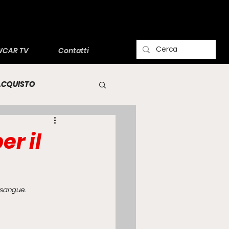
CAR TV
Contatti
'ACQUISTO
er il
osangue.