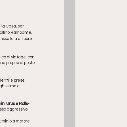
lla Casa, per 
vallino Rampante, 
fissata a ottobre 
zzico di vintage, con 
a proprio al posto 
enti le prese 
nghissimo e 
ni Urus e Rolls-
usso aggressivo.
luminio a motore 