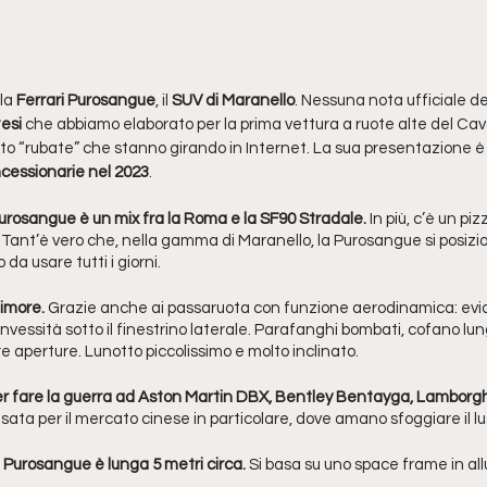
la 
Ferrari Purosangue
, il
 SUV di Maranello
. Nessuna nota ufficiale de
esi 
che abbiamo elaborato per la prima vettura a ruote alte del Ca
to “rubate” che stanno girando in Internet. La sua presentazione è 
ncessionarie nel 2023
.
 Purosangue è un mix fra la Roma e la SF90 Stradale.
 In più, c’è un pi
Tant’è vero che, nella gamma di Maranello, la Purosangue si posizion
da usare tutti i giorni. 
imore.
 Grazie anche ai passaruota con funzione aerodinamica: evid
onvessità sotto il finestrino laterale. Parafanghi bombati, cofano lu
re aperture. Lunotto piccolissimo e molto inclinato.
per fare la guerra ad Aston Martin DBX, Bentley Bentayga, Lamborghi
sata per il mercato cinese in particolare, dove amano sfoggiare il l
i Purosangue è lunga 5 metri circa. 
Si basa su uno space frame in al