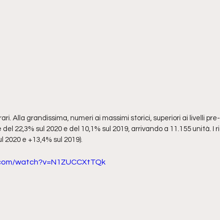
ri. Alla grandissima, numeri ai massimi storici, superiori ai livelli pre
el 22,3% sul 2020 e del 10,1% sul 2019, arrivando a 11.155 unità. I ri
ul 2020 e +13,4% sul 2019). 
e.com/watch?v=N1ZUCCXtTQk