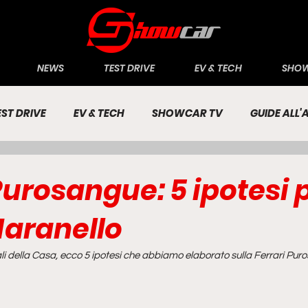
NEWS
TEST DRIVE
EV & TECH
SHOW
EST DRIVE
EV & TECH
SHOWCAR TV
GUIDE ALL
CONOMIA
INCHIESTE
PASSIONE AUTO
Purosangue: 5 ipotesi p
Maranello
iali della Casa, ecco 5 ipotesi che abbiamo elaborato sulla Ferrari Pur