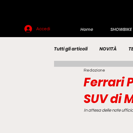
Home
SHOWBIKE
Accedi
Tutti gli articoli
NOVITÀ
T
Redazione
RENDERING
MOTO
E
Ferrari 
SUV di 
In attesa delle note uffic