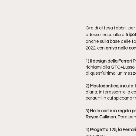
Ore di attesa febbrili per 
adesso: ecco allora 
5 ipot
anche sulla base delle fo
2022, con 
arrivo nelle co
1) 
Il design della Ferrari
richiami alla GTC4Lusso. 
di quest’ultima: un mezzo 
2) 
Mastodontica, incute t
d'aria. Interessante la c
paraurti in cui spiccano t
3) 
Ha le carte in regola 
Royce Cullinan.
 Pare pen
4) 
Progetto 175, la Ferrar
anteriore. 