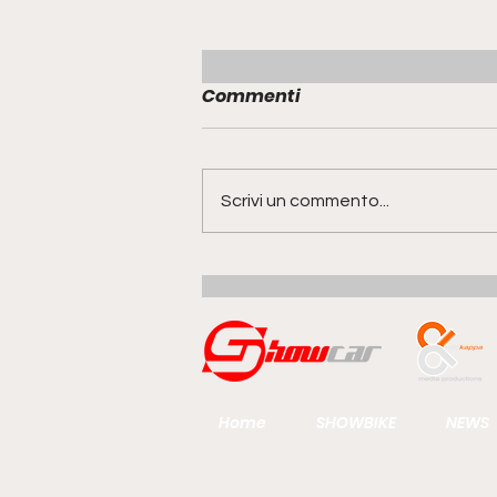
Commenti
Scrivi un commento...
Range Rover GT | la quinta
anima della famiglia
guarda al futuro del gran
turismo
Home
SHOWBIKE
NEWS