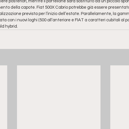
ere posteriori, mentre il portellone sarà sostituito da un piccolo spor
mento della capote. Fiat 500X Cabrio potrebbe già essere presentata
izzazione prevista per l’inizio dell’estate. Parallelamente, la gamm
 con i nuovi loghi (500 all’anteriore e FIAT a caratteri cubitali al po
ld hybrid. 