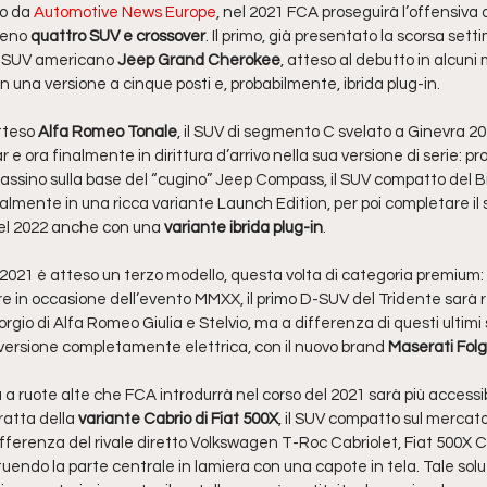
o da 
Automotive News Europe
, nel 2021 FCA proseguirà l’offensiva d
meno 
quattro SUV e crossover
. Il primo, già presentato la scorsa sett
 SUV americano 
Jeep Grand Cherokee
, atteso al debutto in alcuni
n una versione a cinque posti e, probabilmente, ibrida plug-in. 
tteso 
Alfa Romeo Tonale
, il SUV di segmento C svelato a Ginevra 20
e ora finalmente in dirittura d’arrivo nella sua versione di serie: pro
Cassino sulla base del “cugino” Jeep Compass, il SUV compatto del Bi
almente in una ricca variante Launch Edition, per poi completare il 
el 2022 anche con una 
variante ibrida plug-in
. 
 2021 è atteso un terzo modello, questa volta di categoria premium: 
e in occasione dell’evento MMXX, il primo D-SUV del Tridente sarà re
gio di Alfa Romeo Giulia e Stelvio, ma a differenza di questi ultimi
versione completamente elettrica, con il nuovo brand 
Maserati Fol
 a ruote alte che FCA introdurrà nel corso del 2021 sarà più accessib
ratta della
 variante Cabrio di Fiat 500X
, il SUV compatto sul mercato
ifferenza del rivale diretto Volkswagen T-Roc Cabriolet, Fiat 500X C
tuendo la parte centrale in lamiera con una capote in tela. Tale so