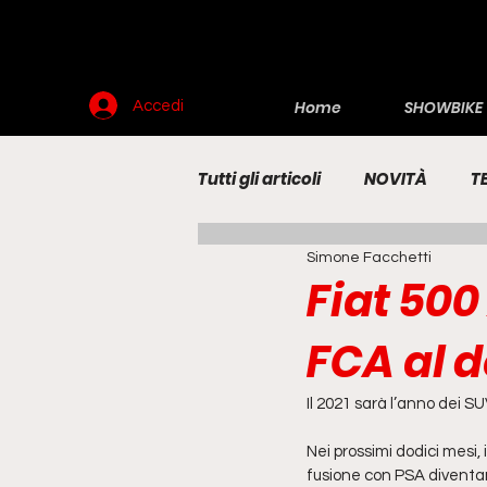
Home
SHOWBIKE
Accedi
Tutti gli articoli
NOVITÀ
T
Simone Facchetti
RENDERING
MOTO
E
Fiat 500 
FCA al d
Il 2021 sarà l’anno dei SU
Nei prossimi dodici mesi,
fusione con PSA diventa