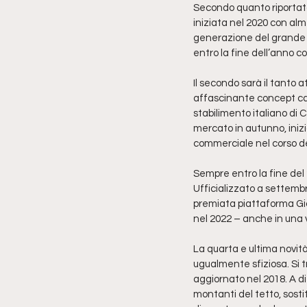
Secondo quanto riportat
iniziata nel 2020 con al
generazione del grande
entro la fine dell’anno co
Il secondo sarà il tanto a
affascinante concept car 
stabilimento italiano di 
mercato in autunno, inizi
commerciale nel corso d
Sempre entro la fine del
Ufficializzato a settembr
premiata piattaforma Gior
nel 2022 – anche in una 
La quarta e ultima novità
ugualmente sfiziosa. Si t
aggiornato nel 2018. A d
montanti del tetto, sosti