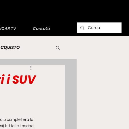
CAR TV
Contatti
'ACQUISTO
i i SUV
naio completerà la 
asi) tutte le tasche. 