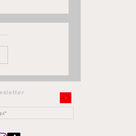
 Multiplina: la citycar
trica che potrebbe
iare la mobilità
ewsletter
>
ana