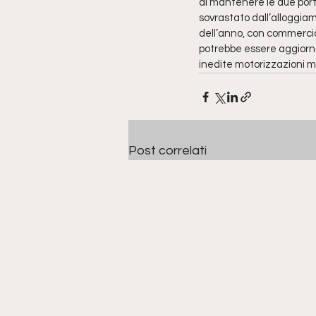
di mantenere le due porti
sovrastato dall’alloggia
dell’anno, con commercial
potrebbe essere aggiornata
inedite motorizzazioni mi
Post correlati