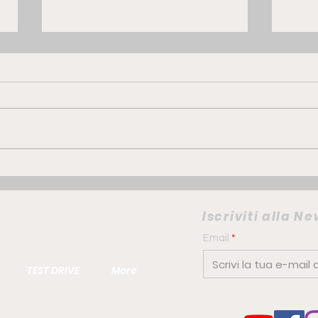
GWM ORA 5 Hybrid | la
FIAT
compatta che punta su
elet
comfort e personalità
camb
Iscriviti alla N
urb
Email
TEST DRIVE
More