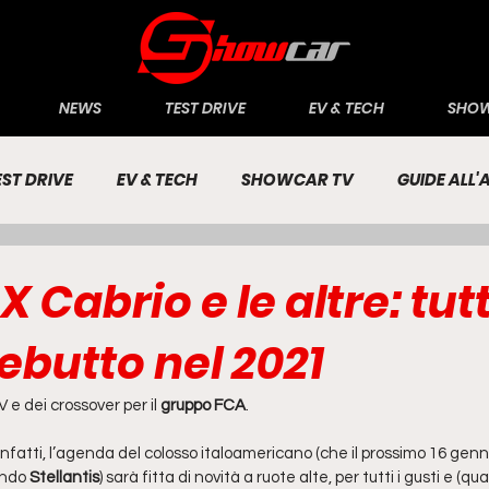
NEWS
TEST DRIVE
EV & TECH
SHOW
EST DRIVE
EV & TECH
SHOWCAR TV
GUIDE ALL
CONOMIA
INCHIESTE
PASSIONE AUTO
X Cabrio e le altre: tutt
ebutto nel 2021
V e dei crossover per il
 gruppo FCA
. 
 infatti, l’agenda del colosso italoamericano (che il prossimo 16 gen
ndo 
Stellantis
) sarà fitta di novità a ruote alte, per tutti i gusti e (qu