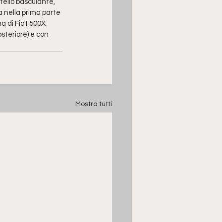
tello basculante, 
 nella prima parte 
a di Fiat 500X 
steriore) e con 
Mostra tutti