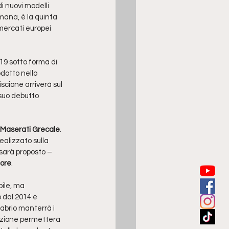
i nuovi modelli 
imana, è la quinta 
 mercati europei 
19 sotto forma di 
dotto nello 
scione arriverà sul 
suo debutto 
Maserati Grecale
. 
alizzato sulla 
 sarà proposto – 
gore
. 
ile, ma 
 dal 2014 e 
abrio manterrà i 
luzione permetterà 