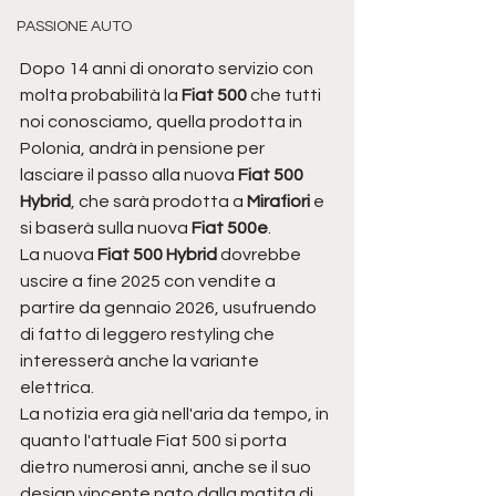
PASSIONE AUTO
Dopo 14 anni di onorato servizio con 
molta probabilità la
 Fiat 500
 che tutti 
noi conosciamo, quella prodotta in 
Polonia, andrà in pensione per 
lasciare il passo alla nuova 
Fiat 500 
Hybrid
, che sarà prodotta a 
Mirafiori 
e 
si baserà sulla nuova 
Fiat 500e
.
La nuova 
Fiat 500 Hybrid 
dovrebbe 
uscire a fine 2025 con vendite a 
partire da gennaio 2026, usufruendo 
di fatto di leggero restyling che 
interesserà anche la variante 
elettrica. 
La notizia era già nell'aria da tempo, in 
quanto l'attuale Fiat 500 si porta 
dietro numerosi anni, anche se il suo 
design vincente nato dalla matita di 