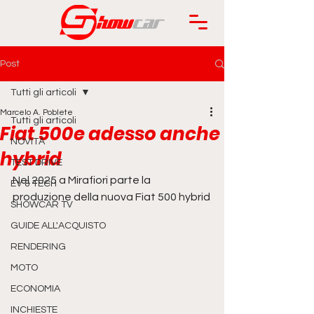
Post
Tutti gli articoli
Marcelo A. Poblete
Tutti gli articoli
Fiat 500e adesso anche
NOVITÀ
hybrid
TEST DRIVE
Nel 2025 a Mirafiori parte la 
EV & TECH
produzione della nuova Fiat 500 hybrid
SHOWCAR TV
GUIDE ALL'ACQUISTO
RENDERING
MOTO
ECONOMIA
INCHIESTE