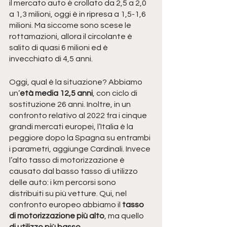
il mercato auto è crollato da 2,5 a 2,0 
a 1,3 milioni, oggi è in ripresa a 1,5-1,6 
milioni. Ma siccome sono scese le 
rottamazioni, allora il circolante è 
salito di quasi 6 milioni ed è 
invecchiato di 4,5 anni.
Oggi, qual è la situazione? Abbiamo 
un’
età media 12,5 anni
, con ciclo di 
sostituzione 26 anni. Inoltre, in un 
confronto relativo al 2022 fra i cinque 
grandi mercati europei, l’Italia è la 
peggiore dopo la Spagna su entrambi 
i parametri, aggiunge Cardinali. Invece 
l’alto tasso di motorizzazione è 
causato dal basso tasso di utilizzo 
delle auto: i km percorsi sono 
distribuiti su più vetture. Qui, nel 
confronto europeo abbiamo il 
tasso 
di motorizzazione più alto
, ma quello 
di utilizzo più basso
.