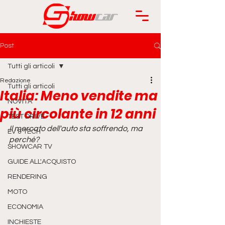
Post
Tutti gli articoli
Redazione
Tutti gli articoli
Italia: Meno vendite ma
NOVITÀ
più circolante in 12 anni
TEST DRIVE
Il mercato dell'auto sta soffrendo, ma 
EV & TECH
perché?
SHOWCAR TV
GUIDE ALL'ACQUISTO
RENDERING
MOTO
ECONOMIA
INCHIESTE