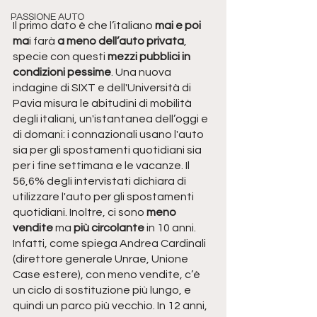
PASSIONE AUTO
Il primo dato è che l’italiano 
mai e poi 
ma
i farà 
a meno dell’auto privata
, 
specie con questi 
mezzi pubblici in 
condizioni pessime
. Una nuova 
indagine di SIXT e dell'Università di 
Pavia misura le abitudini di mobilità 
degli italiani, un'istantanea dell’oggi e 
di domani: i connazionali usano l'auto 
sia per gli spostamenti quotidiani sia 
per i fine settimana e le vacanze. Il 
56,6% degli intervistati dichiara di 
utilizzare l'auto per gli spostamenti 
quotidiani. Inoltre, ci sono 
meno 
vendite 
ma 
più circolante
 in 10 anni. 
Infatti, come spiega Andrea Cardinali 
(direttore generale Unrae, Unione 
Case estere), con meno vendite, c’è 
un ciclo di sostituzione più lungo, e 
quindi un parco più vecchio. In 12 anni, 