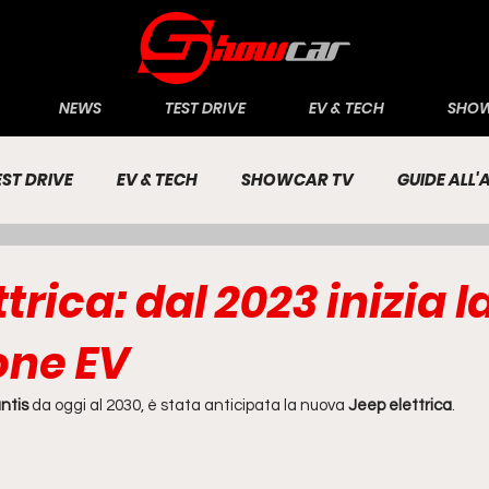
NEWS
TEST DRIVE
EV & TECH
SHOW
EST DRIVE
EV & TECH
SHOWCAR TV
GUIDE ALL
CONOMIA
INCHIESTE
PASSIONE AUTO
trica: dal 2023 inizia l
one EV
antis
 da oggi al 2030, è stata anticipata la nuova 
Jeep elettrica
.