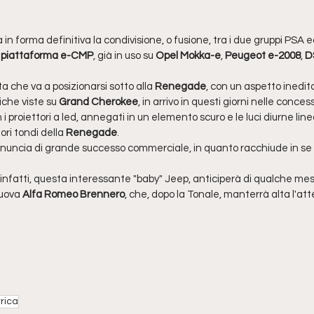
n forma definitiva la condivisione, o fusione, tra i due gruppi PSA ed
 
piattaforma e-CMP
, già in uso su 
Opel Mokka-e
, 
Peugeot e-2008
, 
D
che va a posizionarsi sotto alla 
Renegade
, con un aspetto inedit
iche viste su 
Grand Cherokee
, in arrivo in questi giorni nelle conces
on i proiettori a led, annegati in un elemento scuro e le luci diurne lin
tori tondi della 
Renegade
.
nuncia di grande successo commerciale, in quanto racchiude in se s
 infatti, questa interessante "baby" Jeep, anticiperà di qualche mes
uova 
Alfa Romeo Brennero
, che, dopo la Tonale, manterrà alta l'att
rica