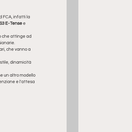
 FCA, infatti la 
S3 E-Tense
 e 
o che attinge ad 
sionarie.
eari, che vanno a 
tile, dinamicità 
e un altro modello 
enzione e l'attesa 