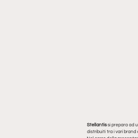
Stellantis
 si prepara ad u
distribuiti tra i vari bra