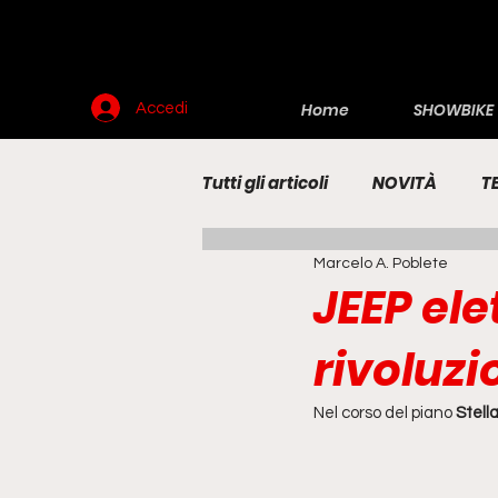
Home
SHOWBIKE
Accedi
Tutti gli articoli
NOVITÀ
T
Marcelo A. Poblete
RENDERING
MOTO
E
JEEP elet
rivoluzi
Nel corso del piano 
Stell