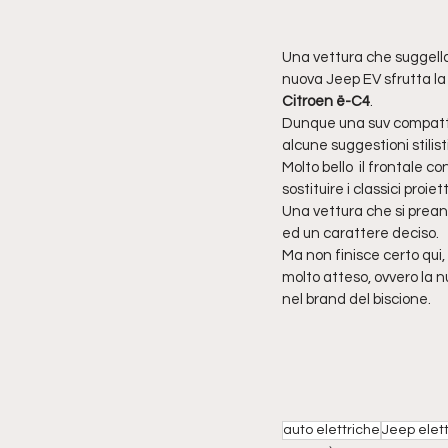
Una vettura che suggella i
nuova Jeep EV sfrutta la
Citroen ë-C4
.
Dunque una suv compatta 
alcune suggestioni stilist
Molto bello  il frontale c
sostituire i classici proiet
Una vettura che si prean
ed un carattere deciso.
Ma non finisce certo qui,
molto atteso, ovvero la n
nel brand del biscione.
auto elettriche
Jeep elett