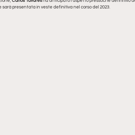
ione, 
Carlos Tavares 
ha anticipato l'aspetto pressoché definitivo d
e sarà presentata in veste definitiva nel corso del 2023.