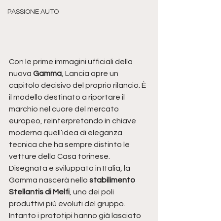
PASSIONE AUTO
Con le prime immagini ufficiali della 
nuova 
Gamma
, Lancia apre un 
capitolo decisivo del proprio rilancio. È 
il modello destinato a riportare il 
marchio nel cuore del mercato 
europeo, reinterpretando in chiave 
moderna quell’idea di eleganza 
tecnica che ha sempre distinto le 
vetture della Casa torinese.
Disegnata e sviluppata in Italia, la 
Gamma nascerà nello 
stabilimento 
Stellantis di Melfi
, uno dei poli 
produttivi più evoluti del gruppo. 
Intanto i prototipi hanno già lasciato 