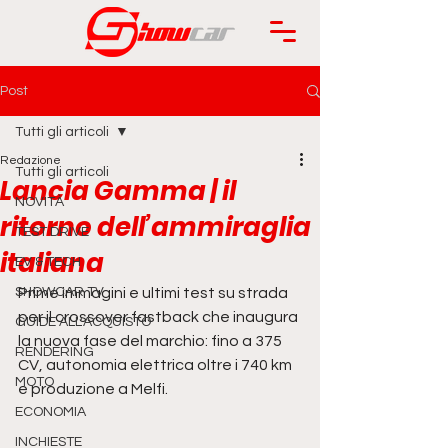
Post
Tutti gli articoli
Redazione
Tutti gli articoli
Lancia Gamma | il
NOVITÀ
ritorno dell’ammiraglia
TEST DRIVE
italiana
EV & TECH
SHOWCAR TV
Prime immagini e ultimi test su strada 
per il crossover fastback che inaugura 
GUIDE ALL'ACQUISTO
la nuova fase del marchio: fino a 375 
RENDERING
CV, autonomia elettrica oltre i 740 km 
MOTO
e produzione a Melfi.
ECONOMIA
INCHIESTE