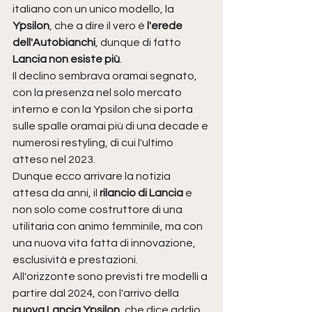
italiano con un unico modello, la 
Ypsilon
, che a dire il vero è
 l'erede 
dell'Autobianchi
, dunque di fatto 
Lancia non esiste più
.
Il declino sembrava oramai segnato, 
con la presenza nel solo mercato 
interno e con la Ypsilon che si porta 
sulle spalle oramai più di una decade e 
numerosi restyling, di cui l'ultimo 
atteso nel 2023.
Dunque ecco arrivare la notizia 
attesa da anni, il 
rilancio di Lancia 
e 
non solo come costruttore di una 
utilitaria con animo femminile, ma con 
una nuova vita fatta di innovazione, 
esclusività e prestazioni.
All'orizzonte sono previsti tre modelli a 
partire dal 2024, con l'arrivo della 
nuova Lancia Ypsilon
, che dice addio 