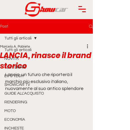
Post
Tutti gli articoli
Marcelo A. Poblete
Tutti gli articoli
LANCIA, rinasce il brand
NOVITÀ
storico
TEST DRIVE
Lancia, un futuro che riporterà il 
EV & TECH
marchio più esclusivo italiano, 
SHOWCAR TV
nuovamente al suo antico splendore
GUIDE ALL'ACQUISTO
RENDERING
MOTO
ECONOMIA
INCHIESTE