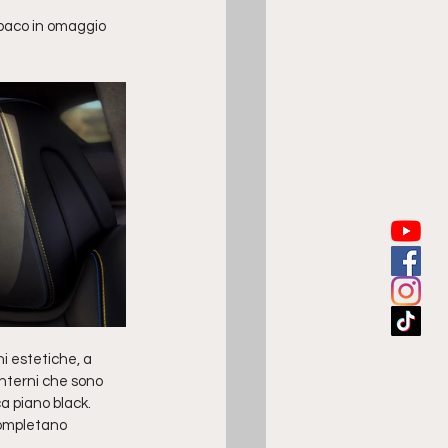
a opaco in omaggio 
i estetiche, a 
 interni che sono 
ca piano black.
ompletano 