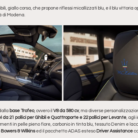
ili, giallo corsa, che propone riflessi micallizzati blu, e il blu vittori
tà di Modena.
alla 
base Trofeo
, ovvero il 
V8 da 580 cv
, ma diverse personalizzazion
i da 21 pollici per Ghibli e Quattroporte e 22 pollici per Levante
, agli
menti in pelle pieno fiore, carbonio in tinta blu, tessuto Denim e lac
 Bowers & Wilkins
 ed il pacchetto ADAS esteso 
Driver Assistance
c