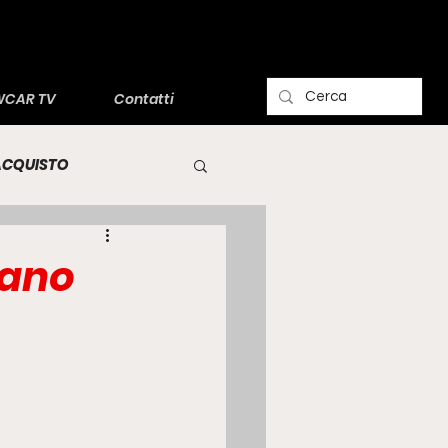
CAR TV
Contatti
'ACQUISTO
tano