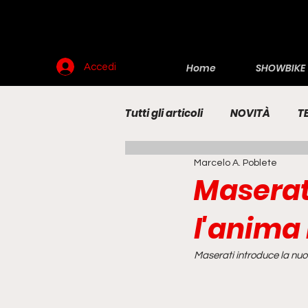
Home
SHOWBIKE
Accedi
Tutti gli articoli
NOVITÀ
T
Marcelo A. Poblete
RENDERING
MOTO
E
Maserati
l'anima 
Maserati introduce la nuo