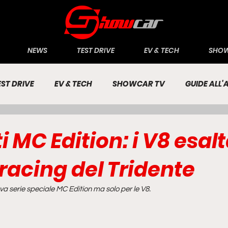
NEWS
TEST DRIVE
EV & TECH
SHOW
EST DRIVE
EV & TECH
SHOWCAR TV
GUIDE ALL
CONOMIA
INCHIESTE
PASSIONE AUTO
 MC Edition: i V8 esal
racing del Tridente
va serie speciale MC Edition ma solo per le V8.