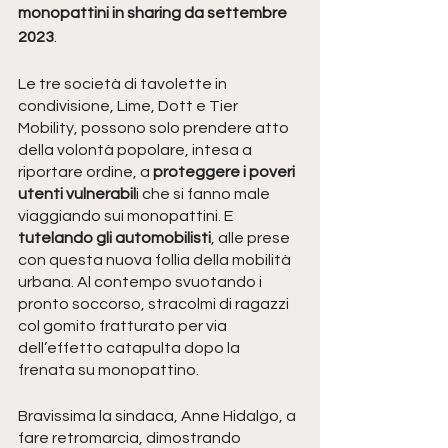
monopattini in sharing da settembre 
2023
.
Le tre società di tavolette in 
condivisione, Lime, Dott e Tier 
Mobility, possono solo prendere atto 
della volontà popolare, intesa a 
riportare ordine, a 
proteggere i poveri 
utenti vulnerabil
i che si fanno male 
viaggiando sui monopattini. E 
tutelando gli automobilisti
, alle prese 
con questa nuova follia della mobilità 
urbana. Al contempo svuotando i 
pronto soccorso, stracolmi di ragazzi 
col gomito fratturato per via 
dell’effetto catapulta dopo la 
frenata su monopattino.
Bravissima la sindaca, Anne Hidalgo, a 
fare retromarcia, dimostrando 