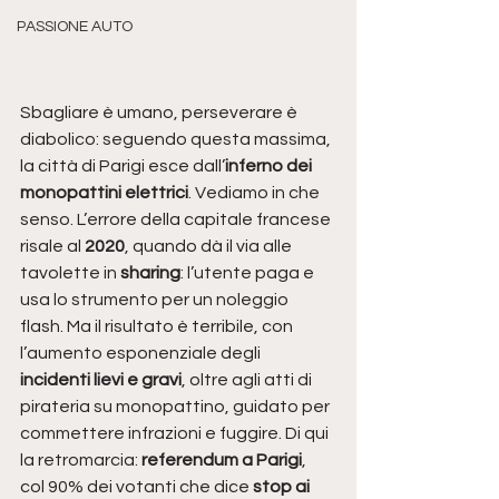
PASSIONE AUTO
Sbagliare è umano, perseverare è 
diabolico: seguendo questa massima, 
la città di Parigi esce dall’
inferno dei 
monopattini elettrici
. Vediamo in che 
senso. L’errore della capitale francese 
risale al 
2020
, quando dà il via alle 
tavolette in 
sharing
: l’utente paga e 
usa lo strumento per un noleggio 
flash. Ma il risultato è terribile, con 
l’aumento esponenziale degli
incidenti lievi e gravi
, oltre agli atti di 
pirateria su monopattino, guidato per 
commettere infrazioni e fuggire. Di qui 
la retromarcia:
 referendum a Parigi
, 
col 90% dei votanti che dice 
stop ai 