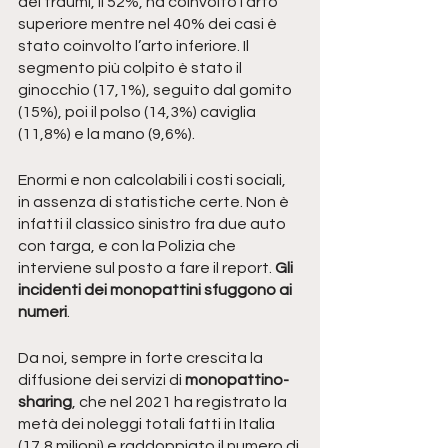
dei traumi, il 52%, ha coinvolto l’arto 
superiore mentre nel 40% dei casi è 
stato coinvolto l’arto inferiore. Il 
segmento più colpito è stato il 
ginocchio (17,1%), seguito dal gomito 
(15%), poi il polso (14,3%) caviglia 
(11,8%) e la mano (9,6%).
Enormi e non calcolabili i costi sociali, 
in assenza di statistiche certe. Non è 
infatti il classico sinistro fra due auto 
con targa, e con la Polizia che 
interviene sul posto a fare il report. 
Gli 
incidenti dei monopattini sfuggono ai 
numeri
.
Da noi, sempre in forte crescita la 
diffusione dei servizi di 
monopattino-
sharing
, che nel 2021 ha registrato la 
metà dei noleggi totali fatti in Italia 
(17,8 milioni) e raddoppiato il numero di 