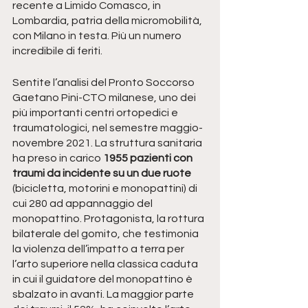
recente a Limido Comasco, in 
Lombardia, patria della micromobilità, 
con Milano in testa. Più un numero 
incredibile di feriti.
Sentite l’analisi del Pronto Soccorso 
Gaetano Pini-CTO milanese, uno dei 
più importanti centri ortopedici e 
traumatologici, nel semestre maggio-
novembre 2021. La struttura sanitaria 
ha preso in carico 
1955 pazienti con 
traumi da incidente su un due ruote
(bicicletta, motorini e monopattini) di 
cui 280 ad appannaggio del 
monopattino. Protagonista, la rottura 
bilaterale del gomito, che testimonia 
la violenza dell’impatto a terra per 
l’arto superiore nella classica caduta 
in cui il guidatore del monopattino è 
sbalzato in avanti. La maggior parte 