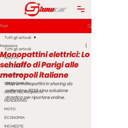
Post
Tutti gli articoli
Redazione
Tutti gli articoli
Monopattini elettrici: Lo
NOVITÀ
schiaffo di Parigi alle
TEST DRIVE
metropoli italiane
EV & TECH
SHOWCAR TV
Stop ai monopattini in sharing da 
settembre 2023. Una soluzione 
GUIDE ALL'ACQUISTO
drastica per riportare ordine.
RENDERING
MOTO
ECONOMIA
INCHIESTE