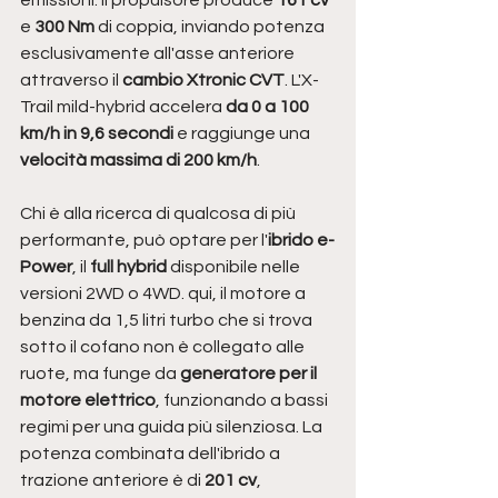
e 
300 Nm 
di coppia, inviando potenza 
esclusivamente all'asse anteriore 
attraverso il 
cambio Xtronic CVT
. L'X-
Trail mild-hybrid accelera 
da 0 a 100 
km/h in 9,6 secondi 
e raggiunge una 
velocità massima di 200 km/h
.
Chi è alla ricerca di qualcosa di più 
performante, può optare per l'
ibrido e-
Power
, il
 full hybrid
 disponibile nelle 
versioni 2WD o 4WD. qui, il motore a 
benzina da 1,5 litri turbo che si trova 
sotto il cofano non è collegato alle 
ruote, ma funge da
 generatore per il 
motore elettrico
, funzionando a bassi 
regimi per una guida più silenziosa. La 
potenza combinata dell'ibrido a 
trazione anteriore è di 
201 cv
, 