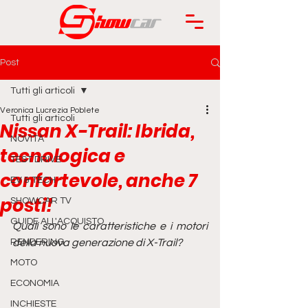
Post
Tutti gli articoli
Veronica Lucrezia Poblete
Tutti gli articoli
Nissan X-Trail: Ibrida,
NOVITÀ
tecnologica e
TEST DRIVE
confortevole, anche 7
EV & TECH
posti!
SHOWCAR TV
GUIDE ALL'ACQUISTO
Quali sono le caratteristiche e i motori 
RENDERING
della nuova generazione di X-Trail?
MOTO
ECONOMIA
INCHIESTE