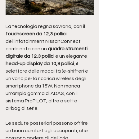
La tecnologia regna sovrana, con il 
touchscreen da 12,3 pollici
dell'infotainment NissanConnect 
combinato con un 
quadro strumenti 
digitale da 12,3 pollici 
e un elegante 
head-up display da 10,8 pollici
,
 il 
selettore delle modalità (e-shifter) e 
un vano per la ricarica wireless degli 
smartphone da 15W.
 Non manca 
un'ampia gamma di ADAS, con il 
sistema ProPILOT, oltre a sette 
airbag di serie. 
Le sedute posteriori possono offrire 
un buon comfort agli occupanti, che 
possono godere di  dell'aria 