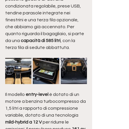
condizionata regolabile, prese USB, 
tendine parasole integrate nei 
finestrini e una terza fila opzionale, 
che abbiamo già accennato. Per 
quanto riguarda il bagagliaio, si parte 
da una 
capacità di 585 litri
, con la 
terza fila di sedute abbattuta. 
Il modello 
entry-level
 è dotato di un 
motore a benzina turbocompresso da 
1,5 litri a rapporto di compressione 
variabile, dotato di una tecnologia 
mild-hybrid a 12 V
 per ridurre le 
emissioni. Il propulsore produce 
161 cv