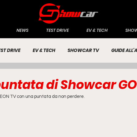
NEWS
TEST DRIVE
EV & TECH
SHOW
EST DRIVE
EV & TECH
SHOWCAR TV
GUIDE ALL
CONOMIA
INCHIESTE
PASSIONE AUTO
untata di Showcar GO
EON TV con una puntata da non perdere.