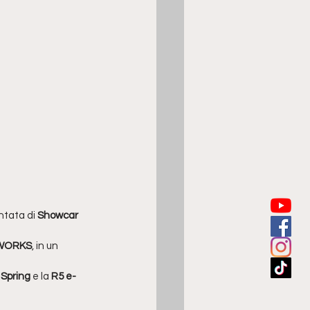
ntata di 
Showcar 
 WORKS
, in un 
 
Spring
 e la 
R5 e-