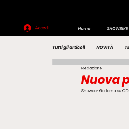
Home
SHOWBIKE
Accedi
Tutti gli articoli
NOVITÀ
T
Redazione
RENDERING
MOTO
E
Nuova p
Showcar Go torna su OD