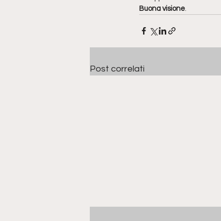
Buona visione
.
Post correlati