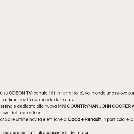
0 su 
ODEON TV
 (canale 161 in tutta Italia), va in onda una nuova pu
le ultime novità dal mondo delle auto.
rtina è dedicata alla nuova 
MINI COUNTRYMAN JOHN COOPER
rive del Lago di Iseo.
to alle ultime novità elettriche di 
Dacia e Renault
, in particolare la
erdere per tutti gli appassionati dei motori.