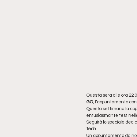
Questa sera alle ora 22:0
GO
, l'appuntamento con 
Questa settimana la cope
entusiasmante test nelle 
Seguirà lo speciale dedica
tech
.
Un appuntamento da non p