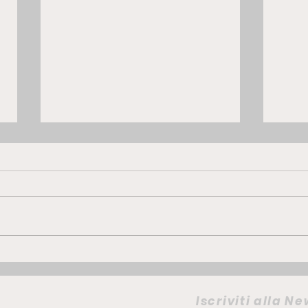
GWM ORA 5 Hybrid | la
FIAT
compatta che punta su
elet
comfort e personalità
camb
Iscriviti alla N