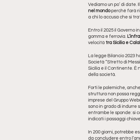
Vediamo un po’ di date. I
nel mondo
 perché farà r
a chi lo accusa che si tr
Entro il 2025
il Governo i
gomma e ferrovia. 
L’infr
velocità 
tra Sicilia e Cala
La legge Bilancio 2023 ha 
Società “Stretto di Messi
Sicilia e il Continente. 
della società. 
Forti le polemiche, anche 
struttura non possa regg
imprese del Gruppo Webuil
sono in grado di indurre s
entrambe le sponde: si con
indicati i passaggi chiave
In 200 giorni, potrebbe es
da concludere entro l’ann