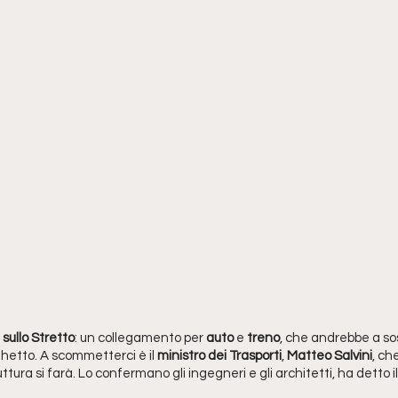
 sullo Stretto
: un collegamento per 
auto 
e 
treno
, che andrebbe a sost
ghetto. A scommetterci è il 
ministro dei Trasporti
, 
Matteo Salvini
, ch
ttura si farà. Lo confermano gli ingegneri e gli architetti, ha detto il