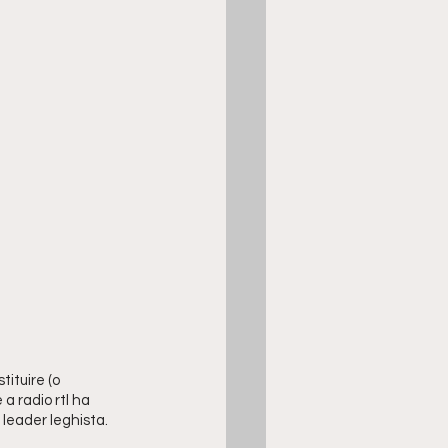
ituire (o 
e a radio rtl ha 
 leader leghista. 