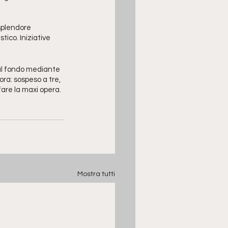
splendore 
tico. Iniziative 
 al fondo mediante 
ra: sospeso a tre, 
fare la maxi opera.
Mostra tutti