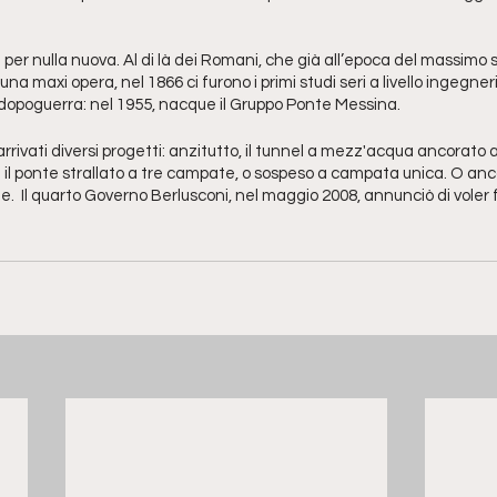
per nulla nuova. Al di là dei Romani, che già all’epoca del massimo 
a maxi opera, nel 1866 ci furono i primi studi seri a livello ingegneris
dopoguerra: nel 1955, nacque il Gruppo Ponte Messina. 
rivati diversi progetti: anzitutto, il tunnel a mezz'acqua ancorato
 il ponte strallato a tre campate, o sospeso a campata unica. O anco
  Il quarto Governo Berlusconi, nel maggio 2008, annunciò di voler 