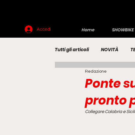
Home
SHOWBIKE
Accedi
Tutti gli articoli
NOVITÀ
T
Redazione
RENDERING
MOTO
E
Ponte su
pronto p
Collegare Calabria e Sicil