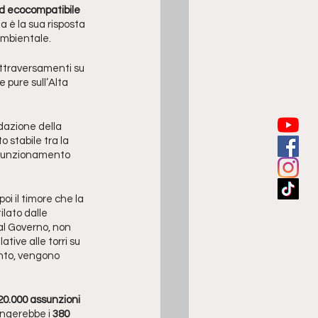
ed ecocompatibile 
a è la sua risposta 
 ambientale.
 attraversamenti su 
e pure sull’Alta 
idazione della 
 stabile tra la 
i funzionamento 
 poi il timore che la 
ilato dalle 
al Governo, non 
tive alle torri su 
ento, vengono 
20.000 assunzioni 
ungerebbe i 
380 