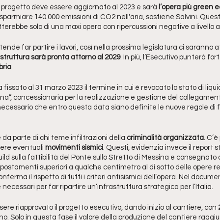
l progetto deve essere aggiornato al 2023 e sarà 
l’opera più green 
isparmiare 140.000 emissioni di CO2 nell'aria, sostiene Salvini. Quest
atterebbe solo di una maxi opera con ripercussioni negative a livello
ntende far partire i lavori, così nella prossima legislatura ci saranno
astruttura sarà pronta attorno al 2029
. In più, l’Esecutivo punterà fort
bria
.
fissato al 31 marzo 2023 il termine in cui è revocato lo stato di liqu
na”, concessionaria per la realizzazione e gestione del collegamento
È necessario che entro questa data siano definite le nuove regole d
da parte di chi teme infiltrazioni della 
criminalità organizzata
. C’è
ere eventuali 
movimenti sismici
. Questi, evidenzia invece il report st
d sulla fattibilità del Ponte sullo Stretto di Messina e consegnato 
postamenti superiori a qualche centimetro al di sotto delle opere rela
ferma il rispetto di tutti i criteri antisismici dell’opera. Nel docum
 necessari per far ripartire un’infrastruttura strategica per l’Italia.
sere riapprovato il progetto esecutivo, dando inizio al cantiere, con 
o. Solo in questa fase il valore della produzione del cantiere raggi