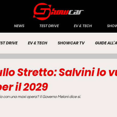
NEWS
TEST DRIVE
EV & TECH
SHOW
EST DRIVE
EV & TECH
SHOWCAR TV
GUIDE ALL
CONOMIA
INCHIESTE
PASSIONE AUTO
llo Stretto: Salvini lo 
er il 2029
ia con una maxi opera? Il Governo Meloni dice sì.