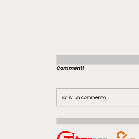
Commenti
Scrivi un commento...
Range Rover GT | la quinta
anima della famiglia
guarda al futuro del gran