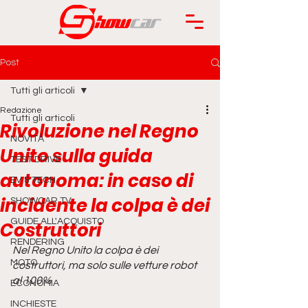
Post
Tutti gli articoli
Redazione
Tutti gli articoli
Rivoluzione nel Regno
NOVITÀ
Unito sulla guida
TEST DRIVE
autonoma: in caso di
EV & TECH
incidente la colpa è dei
SHOWCAR TV
GUIDE ALL'ACQUISTO
Costruttori
RENDERING
Nel Regno Unito la colpa è dei 
MOTO
costruttori, ma solo sulle vetture robot 
al 100%
ECONOMIA
INCHIESTE