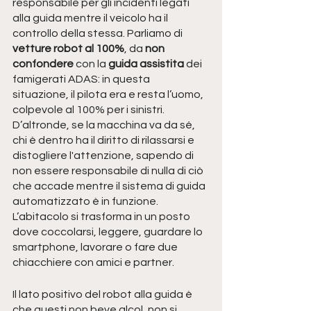
responsabile per gli incidenti legati 
alla guida mentre il veicolo ha il 
controllo della stessa. Parliamo di 
vetture robot al 100%
, da 
non 
confondere
 con la 
guida assistita 
dei 
famigerati ADAS: in questa 
situazione, il pilota era e resta l’uomo, 
colpevole al 100% per i sinistri. 
D’altronde, se la macchina va da sé, 
chi è dentro ha il diritto di rilassarsi e 
distogliere l'attenzione, sapendo di 
non essere responsabile di nulla di ciò 
che accade mentre il sistema di guida 
automatizzato è in funzione. 
L’abitacolo si trasforma in un posto 
dove coccolarsi, leggere, guardare lo 
smartphone, lavorare o fare due 
chiacchiere con amici e partner. 
Il lato positivo del robot alla guida è 
che questi non beve alcol, non si 