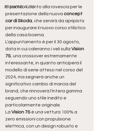
E' partito il conto alla rovescia per le 
PASSIONE AUTO
presentazione della nuova
 concept 
car di Skoda
, che servirà da apripista 
per inaugurare il nuovo corso stilistico 
della casa boema.
L'appuntamento è per il 30 agosto, 
data in cui caleranno i veli sulla 
Vision 
7S
, una crossover estremamente 
interessante, in quanto anticiperà il 
modello di serie atteso nel corso del 
2024, ma segnerà anche un 
significativo cambio di marcia del 
brand, che rinnoverà l'intera gamma 
seguendo uno stile inedito e 
particolarmente originale.
La
 Vision 7S
 è una vettura 100% a 
zero emissioni con propulsione 
elettrica, con un design robusto e 