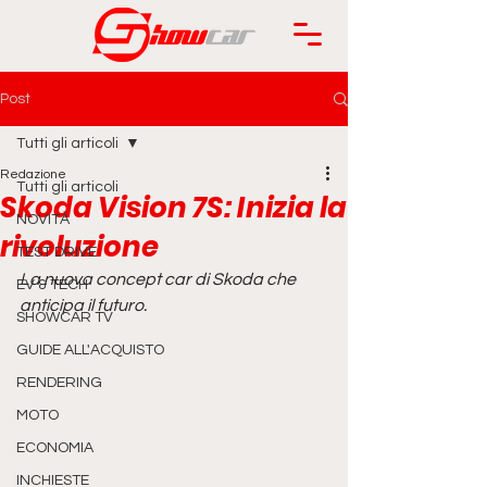
Post
Tutti gli articoli
Redazione
Tutti gli articoli
Skoda Vision 7S: Inizia la
NOVITÀ
rivoluzione
TEST DRIVE
La nuova concept car di Skoda che 
EV & TECH
anticipa il futuro.
SHOWCAR TV
GUIDE ALL'ACQUISTO
RENDERING
MOTO
ECONOMIA
INCHIESTE