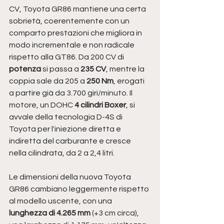
CV, Toyota GR86 mantiene una certa 
sobrietà, coerentemente con un 
comparto prestazioni che migliora in 
modo incrementale e non radicale 
rispetto alla GT86. Da 200 CV di 
potenza 
si passa a
 235 CV
, mentre la 
coppia sale da 205 a 
250 Nm
, erogati 
a partire già da 3.700 giri/minuto. Il 
motore, un DOHC 
4 cilindri Boxer
, si 
avvale della tecnologia D-4S di 
Toyota per l'iniezione diretta e 
indiretta del carburante e cresce 
nella cilindrata, da 2 a 2,4 litri.
Le dimensioni della nuova Toyota 
GR86 cambiano leggermente rispetto 
al modello uscente, con una 
lunghezza di 4.265 mm 
(+3 cm circa), 