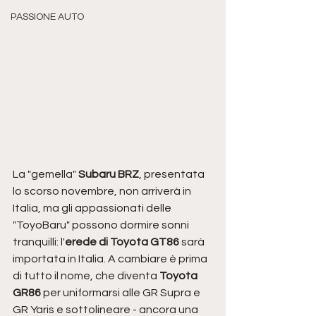
PASSIONE AUTO
La "gemella" 
Subaru BRZ
, presentata 
lo scorso novembre, non arriverà in 
Italia, ma gli appassionati delle 
"ToyoBaru" possono dormire sonni 
tranquilli: l'
erede di Toyota GT86
 sarà 
importata in Italia. A cambiare è prima 
di tutto il nome, che diventa 
Toyota 
GR86
 per uniformarsi alle GR Supra e 
GR Yaris e sottolineare - ancora una 