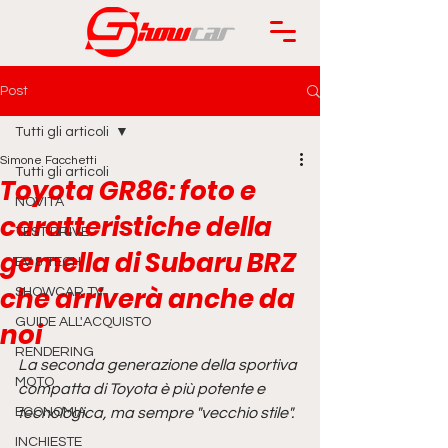
Post
Tutti gli articoli
Simone Facchetti
Tutti gli articoli
Toyota GR86: foto e
NOVITÀ
caratteristiche della
TEST DRIVE
gemella di Subaru BRZ
EV & TECH
che arriverà anche da
SHOWCAR TV
GUIDE ALL'ACQUISTO
noi
RENDERING
La seconda generazione della sportiva 
MOTO
compatta di Toyota è più potente e 
ECONOMIA
tecnologica, ma sempre "vecchio stile".
INCHIESTE