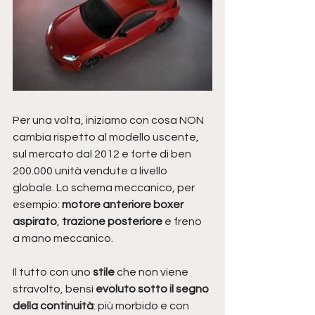
Per una volta, iniziamo con cosa NON 
cambia rispetto al modello uscente, 
sul mercato dal 2012 e forte di ben 
200.000 unità vendute a livello 
globale. Lo schema meccanico, per 
esempio: 
motore anteriore boxer 
aspirato
, 
trazione posteriore
 e freno 
a mano meccanico. 
Il tutto con uno
 stile
 che non viene 
stravolto, bensì 
evoluto sotto il segno 
della continuità
: più morbido e con 