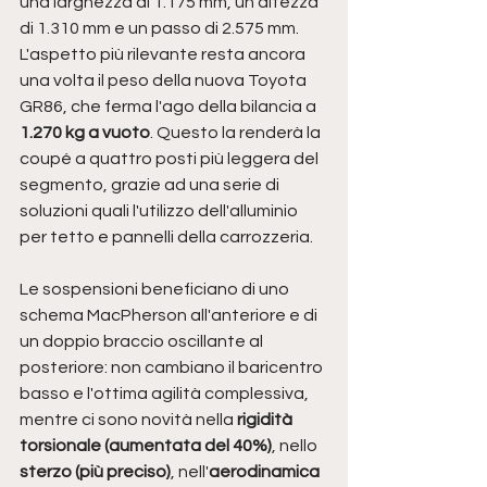
una larghezza di 1.175 mm, un'altezza 
di 1.310 mm e un passo di 2.575 mm. 
L'aspetto più rilevante resta ancora 
una volta il peso della nuova Toyota 
GR86, che ferma l'ago della bilancia a 
1.270 kg a vuoto
. Questo la renderà la 
coupé a quattro posti più leggera del 
segmento, grazie ad una serie di 
soluzioni quali l'utilizzo dell'alluminio 
per tetto e pannelli della carrozzeria.
Le sospensioni beneficiano di uno 
schema MacPherson all'anteriore e di 
un doppio braccio oscillante al 
posteriore: non cambiano il baricentro 
basso e l'ottima agilità complessiva, 
mentre ci sono novità nella
 rigidità 
torsionale (aumentata del 40%)
, nello 
sterzo (più preciso)
, nell'
aerodinamica 