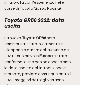
(migliorata con l'esperienza nelle 
corse di Toyota Gazoo Racing).
Toyota GR86 2022: data 
uscita
La nuova 
Toyota GR86
 sarà 
commercializzata inizialmente in 
Giappone a partire dall'autunno del 
2021. Il suo arrivo
 in Europa
 è stato 
confermato, ma non ne conosciamo 
la data esatta dell'introduzione sul 
mercato, prevista comunque entro il 
2022: maggiori dettagli verranno 
ufficializzati nel corso dell'anno.
toyota
sportive
toyota gr86
toyota gt86
toyota gr 86
toyota gr86 2022
auto sportive
subaru brz