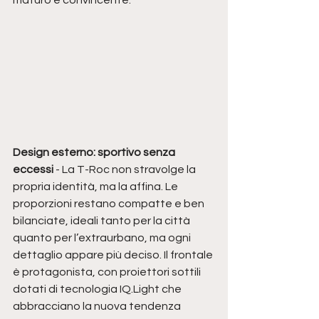
maturo e convincente.
Design esterno: sportivo senza 
eccessi
 - La T-Roc non stravolge la 
propria identità, ma la affina. Le 
proporzioni restano compatte e ben 
bilanciate, ideali tanto per la città 
quanto per l’extraurbano, ma ogni 
dettaglio appare più deciso. Il frontale 
è protagonista, con proiettori sottili 
dotati di tecnologia IQ.Light che 
abbracciano la nuova tendenza 