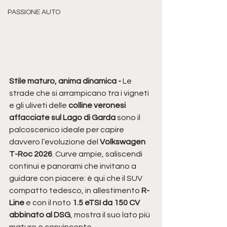
PASSIONE AUTO
Stile maturo, anima dinamica - 
Le 
strade che si arrampicano tra i vigneti 
e gli uliveti delle 
colline veronesi 
affacciate sul Lago di Garda
 sono il 
palcoscenico ideale per capire 
davvero l’evoluzione del 
Volkswagen 
T-Roc 2026
. Curve ampie, saliscendi 
continui e panorami che invitano a 
guidare con piacere: è qui che il SUV 
compatto tedesco, in allestimento 
R-
Line
 e con il noto 
1.5 eTSI da 150 CV 
abbinato al DSG
, mostra il suo lato più 