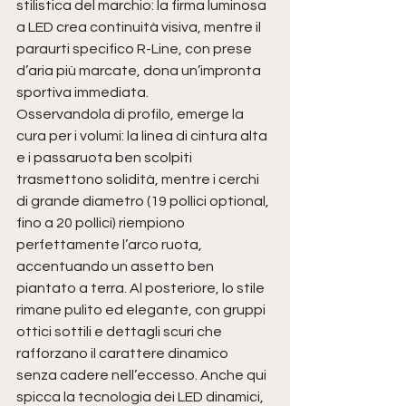
stilistica del marchio: la firma luminosa 
a LED crea continuità visiva, mentre il 
paraurti specifico R-Line, con prese 
d’aria più marcate, dona un’impronta 
sportiva immediata.
Osservandola di profilo, emerge la 
cura per i volumi: la linea di cintura alta 
e i passaruota ben scolpiti 
trasmettono solidità, mentre i cerchi 
di grande diametro (19 pollici optional, 
fino a 20 pollici) riempiono 
perfettamente l’arco ruota, 
accentuando un assetto ben 
piantato a terra. Al posteriore, lo stile 
rimane pulito ed elegante, con gruppi 
ottici sottili e dettagli scuri che 
rafforzano il carattere dinamico 
senza cadere nell’eccesso. Anche qui 
spicca la tecnologia dei LED dinamici, 