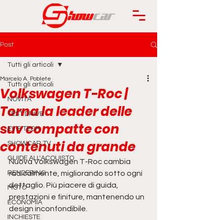
Post
Tutti gli articoli
Marcelo A. Poblete
Tutti gli articoli
Volkswagen T-Roc |
NOVITÀ
Torna la leader delle
TEST DRIVE
suv compatte con
EV & TECH
contenuti da grande
SHOWCAR TV
GUIDE ALL'ACQUISTO
Nuova Volkswagen T-Roc cambia 
RENDERING
radicalmente, migliorando sotto ogni 
dettaglio. Più piacere di guida, 
MOTO
prestazioni e finiture, mantenendo un 
ECONOMIA
design inconfondibile.
INCHIESTE