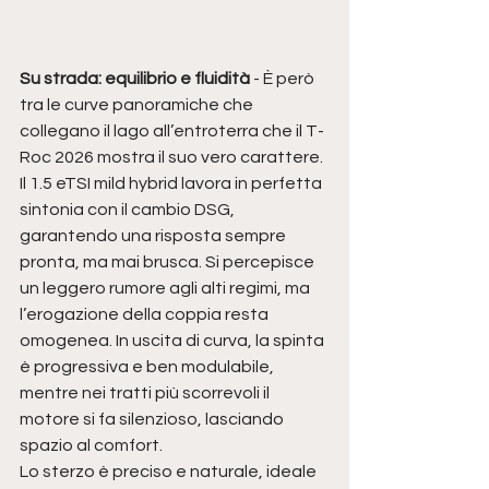
Su strada: equilibrio e fluidità
 - È però 
tra le curve panoramiche che 
collegano il lago all’entroterra che il T-
Roc 2026 mostra il suo vero carattere. 
Il 1.5 eTSI mild hybrid lavora in perfetta 
sintonia con il cambio DSG, 
garantendo una risposta sempre 
pronta, ma mai brusca. Si percepisce 
un leggero rumore agli alti regimi, ma 
l’erogazione della coppia resta 
omogenea. In uscita di curva, la spinta 
è progressiva e ben modulabile, 
mentre nei tratti più scorrevoli il 
motore si fa silenzioso, lasciando 
spazio al comfort.
Lo sterzo è preciso e naturale, ideale 