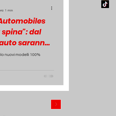
ura: 1 min
 Automobiles
 spina": dal
 auto saranno
lo nuovi modelli 100%
ewsletter
>