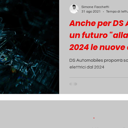
ECONOMIA
INCHIESTE
PASSIONE AUTO
Simone Facchetti
31 ago 2021
Tempo di lett
Anche per DS
un futuro "alla
2024 le nuove
solo elettriche
DS Automobiles proporrà so
elettrici dal 2024
Iscriviti alla N
Email