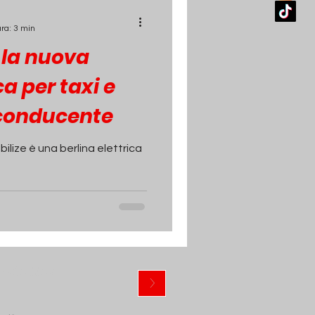
ura: 3 min
 la nuova
ca per taxi e
 conducente
bilize è una berlina elettrica
ewsletter
>