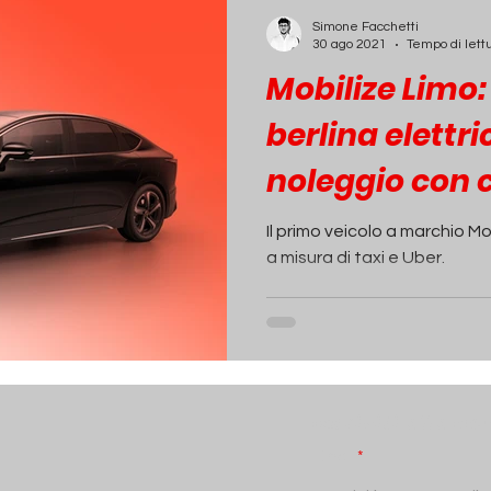
ECONOMIA
INCHIESTE
PASSIONE AUTO
Simone Facchetti
30 ago 2021
Tempo di lett
Mobilize Limo:
berlina elettri
noleggio con
Il primo veicolo a marchio Mo
a misura di taxi e Uber.
Iscriviti alla N
Email