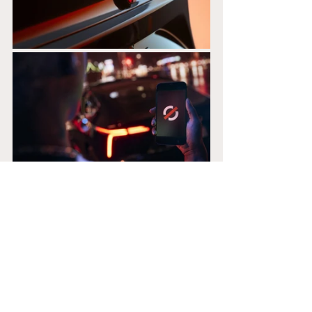
Mobilize Limo, come tutti i futuri 
prodotti che porteranno questo 
marchio sul cofano, sarà 
commercializzata con un’offerta di
noleggio che comprende sia il veicolo 
che i servizi 
per tutti i tipi di autisti. I 
contratti, gestiti da RCI Bank and 