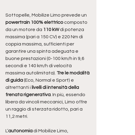
Sottopelle, Mobilize Limo prevede un 
powertrain 100% elettrico
 composto 
da un motore da
 110 kW
 di potenza 
massima (pari a 150 CV) e 220 Nm di 
coppia massima, sufficienti per 
garantire una spinta adeguata e 
buone prestazioni (0-100 km/h in 9,6 
secondi e 140 km/h di velocità 
massima autolimitata). 
Tre le modalità 
di guida 
(Eco, Normal e Sport) e 
altrettanti i
 livelli di intensità della 
frenata rigenerativa
. In più, essendo 
libera da vincoli meccanici, Limo offre 
un raggio di sterzata ridotto, pari a 
11,2 metri. 
L’
autonomia
 di Mobilize Limo, 