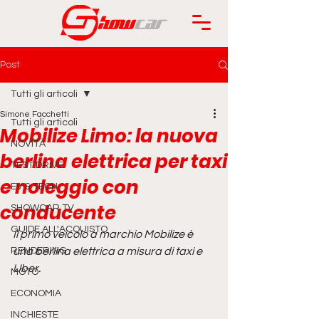
Post
Tutti gli articoli
Simone Facchetti
Tutti gli articoli
Mobilize Limo: la nuova
NOVITÀ
berlina elettrica per taxi
TEST DRIVE
e noleggio con
EV & TECH
conducente
SHOWCAR TV
GUIDE ALL'ACQUISTO
Il primo veicolo a marchio Mobilize è 
RENDERING
una berlina elettrica a misura di taxi e 
Uber.
MOTO
ECONOMIA
INCHIESTE