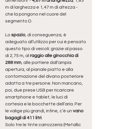
dimensioni  - 
4,67 m di lunghezza
, 1,83 
m di larghezza e 1,47 m di altezza - 
che la pongono nel cuore del 
segmento D.  
Lo
 spazio
, di conseguenza, è 
adeguato all’utilizzo per cui è pensato 
questo tipo di veicoli: grazie al passo 
di 2,75 m, al 
raggio alle ginocchia di 
288 mm
, alle portiere dall’ampia 
apertura, al pianale piatto e alla 
conformazione del divano posteriore 
adatta a tre persone. Non mancano, 
poi, due prese USB per ricaricare 
smartphone e tablet, le luci di 
cortesia e le bocchette dell’aria. Per 
le valige più grandi, infine, c’è un 
vano 
bagagli di 411 litri
. 
Solo tre le tinte carrozzeria (Metallic 