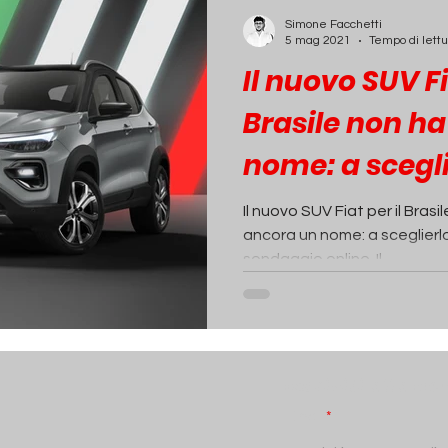
ECONOMIA
INCHIESTE
PASSIONE AUTO
Simone Facchetti
5 mag 2021
Tempo di lettu
Il nuovo SUV Fi
Brasile non h
nome: a scegli
fan
Il nuovo SUV Fiat per il Bras
ancora un nome: a sceglierlo
sondaggio online. Il...
Iscriviti alla N
Email