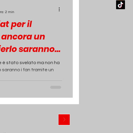
ra: 2 min
at per il
a ancora un
erlo saranno i
ile è stato svelato ma non ha
 saranno i fan tramite un
ewsletter
>