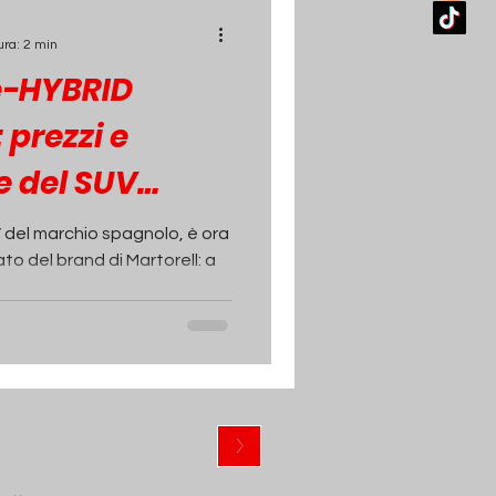
ura: 2 min
e-HYBRID
: prezzi e
e del SUV
V del marchio spagnolo, è ora
ato del brand di Martorell: a
ewsletter
>