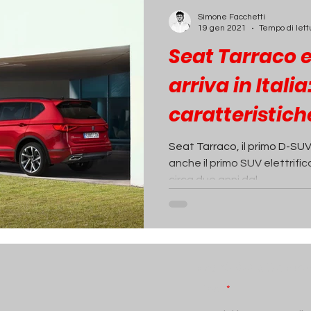
ECONOMIA
INCHIESTE
PASSIONE AUTO
Simone Facchetti
19 gen 2021
Tempo di lett
Seat Tarraco 
arriva in Italia
caratteristich
ibrido plug-in
Seat Tarraco, il primo D-SU
anche il primo SUV elettrific
circa due anni dal...
Iscriviti alla N
Email