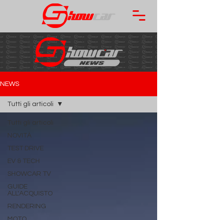
NEWS
Tutti gli articoli
Tutti gli articoli
NOVITÀ
TEST DRIVE
EV & TECH
SHOWCAR TV
GUIDE
ALL'ACQUISTO
RENDERING
MOTO