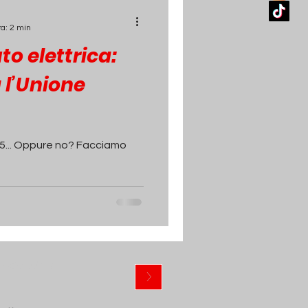
ra: 2 min
uto elettrica:
 l’Unione
35... Oppure no? Facciamo
ewsletter
>