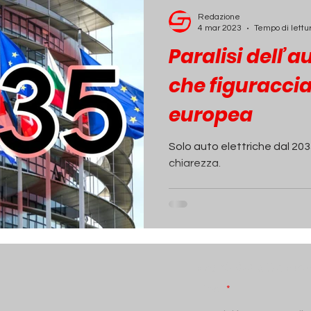
ECONOMIA
INCHIESTE
PASSIONE AUTO
Redazione
4 mar 2023
Tempo di lettu
Paralisi dell’a
che figuraccia
europea
Solo auto elettriche dal 20
chiarezza.
Iscriviti alla N
Email